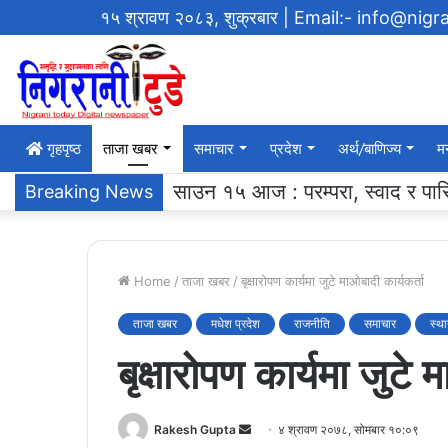
१५ श्रावण २०८३, शुक्रबार
| Email:- info@nig
गृहपृष्‍ठ
ताजा खबर
समाचार
प्रदेश
अर्थ/बाणिज्य
म
एसएलसी ब्याच २०६१ ले ग¥यो विद्याल
Breaking News
Home
/
ताजा खबर
/
बृक्षारोपण कार्यमा जुटे माओबादी कार्यकर्ता
ताजा खबर
मधेश प्रदेश
राजनीति
समाचार
स्थ
बृक्षारोपण कार्यमा जुटे 
Send
Rakesh Gupta
४ श्रावण २०७८, सोमबार १०:०९