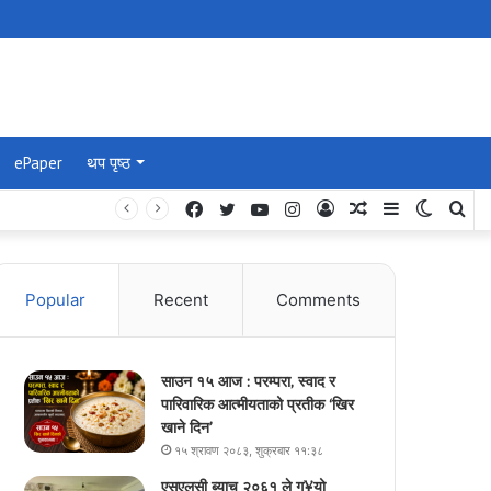
ePaper
थप पृष्ठ
Facebook
Twitter
YouTube
Instagram
Log
Random
Sidebar
Switch
Se
In
Article
skin
for
Popular
Recent
Comments
साउन १५ आज : परम्परा, स्वाद र
पारिवारिक आत्मीयताको प्रतीक ‘खिर
खाने दिन’
१५ श्रावण २०८३, शुक्रबार ११:३८
एसएलसी ब्याच २०६१ ले ग¥यो