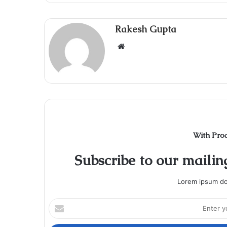
Rakesh Gupta
Website
With Pro
Subscribe to our mailing
Lorem ipsum dol
Enter
your
Email