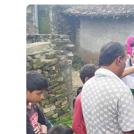
an
email