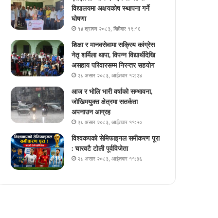
विद्यालयमा अक्षयकोष स्थापना गर्ने
घोषणा
१४ श्रावण २०८३, बिहीबार १९:१६
शिक्षा र मानवसेवामा सक्रिय कांग्रेस
नेतृ शर्मिला थापा, विपन्न विद्यार्थीदेखि
असहाय परिवारसम्म निरन्तर सहयोग
२८ असार २०८३, आईतवार १२:२४
आज र भोलि भारी वर्षाको सम्भावना,
जोखिमयुक्त क्षेत्रमा सतर्कता
अपनाउन आग्रह
२८ असार २०८३, आईतवार ११:५०
विश्वकपको सेमिफाइनल समीकरण पूरा
: चारवटै टोली पूर्वविजेता
२८ असार २०८३, आईतवार ११:३६