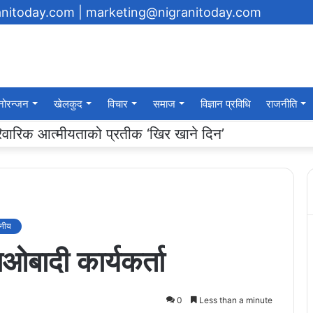
ranitoday.com
| marketing@nigranitoday.com
नोरन्जन
खेलकुद
विचार
समाज
विज्ञान प्रविधि
राजनीति
यमा अक्षयकोष स्थापना गर्ने घोषणा
ानीय
माओबादी कार्यकर्ता
0
Less than a minute