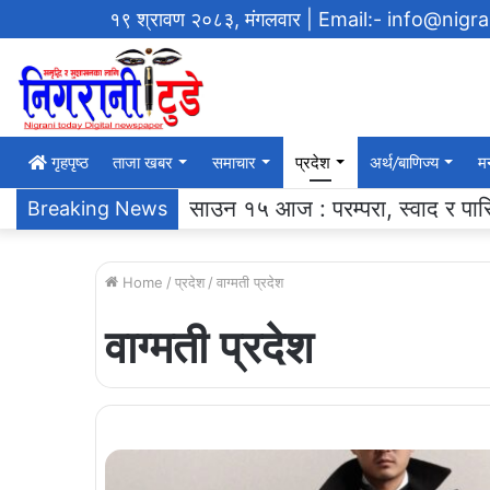
१९ श्रावण २०८३, मंगलवार
| Email:- info@nigr
गृहपृष्‍ठ
ताजा खबर
समाचार
प्रदेश
अर्थ/बाणिज्य
म
एसएलसी ब्याच २०६१ ले ग¥यो विद्याल
Breaking News
Home
/
प्रदेश
/
वाग्मती प्रदेश
वाग्मती प्रदेश