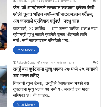
Rakesh Gupta
२३ कार्तिक २०८२, शनिबार १७:२८
0
जेन–जी आन्दोलनले सत्ताबाट सडकमा झरेका केपी
ओली चुनाव भाँड्न नयाँ–नयाँ नाटकमञ्चन गर्दैछन्,
अब जनताले प्रतिवाद गर्नुपर्छ : प्रभु साह
काठमाडौं, २२ कार्तिक । आम जनता पार्टीका अध्यक्ष तथा
पूर्वमन्त्री प्रभु साहले एमालेले चुनाव भाँड्नको लागि
नयाँ÷नयाँ नाटकमञ्चन गरिरहेको भन्दै…
Read More »
Rakesh Gupta
९ भाद्र २०८१, आईतवार ०२:५३
0
तनहुँ बस दुर्घटनामा मृत्यु भएका २७ मध्ये २५ जनाको
शव भारत लगिए
निगरानी न्युज डेस्क, तनहुँको ऐनापहरामा भएको बस
दुर्घटनामा मृत्यु भएका २७ मध्ये २५ जनाको शव भारत
लगिएको छ। यी शवहरू…
Read More »