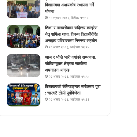
विद्यालयमा अक्षयकोष स्थापना गर्ने
घोषणा
१४ श्रावण २०८३, बिहीबार १९:१६
शिक्षा र मानवसेवामा सक्रिय कांग्रेस
नेतृ शर्मिला थापा, विपन्न विद्यार्थीदेखि
असहाय परिवारसम्म निरन्तर सहयोग
२८ असार २०८३, आईतवार १२:२४
आज र भोलि भारी वर्षाको सम्भावना,
जोखिमयुक्त क्षेत्रमा सतर्कता
अपनाउन आग्रह
२८ असार २०८३, आईतवार ११:५०
विश्वकपको सेमिफाइनल समीकरण पूरा
: चारवटै टोली पूर्वविजेता
२८ असार २०८३, आईतवार ११:३६