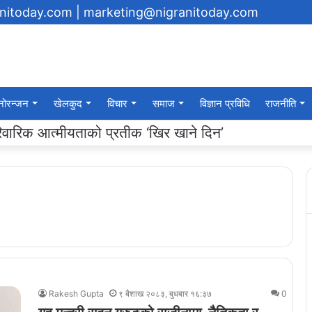
anitoday.com
| marketing@nigranitoday.com
नोरन्जन
खेलकुद
विचार
समाज
विज्ञान प्रविधि
राजनीति
यमा अक्षयकोष स्थापना गर्ने घोषणा
Rakesh Gupta
९ बैशाख २०८३, बुधबार १६:३७
0