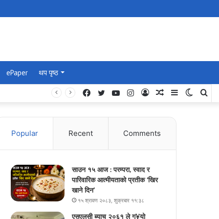
ePaper
थप पृष्ठ
Facebook
Twitter
YouTube
Instagram
Log
Random
Sidebar
Switch
Se
In
Article
skin
for
Popular
Recent
Comments
साउन १५ आज : परम्परा, स्वाद र
पारिवारिक आत्मीयताको प्रतीक ‘खिर
खाने दिन’
१५ श्रावण २०८३, शुक्रबार ११:३८
एसएलसी ब्याच २०६१ ले ग¥यो