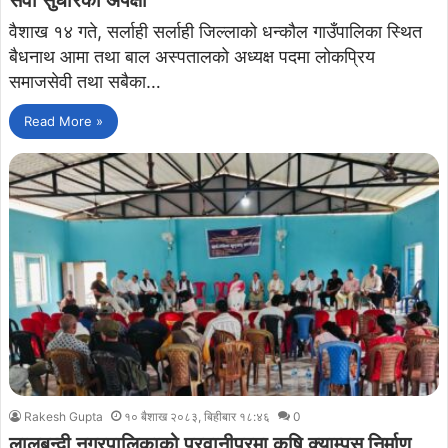
सेवा सुधारको अपेक्षा
वैशाख १४ गते, सर्लाही सर्लाही जिल्लाको धन्कौल गाउँपालिका स्थित
बैधनाथ आमा तथा बाल अस्पतालको अध्यक्ष पदमा लोकप्रिय
समाजसेवी तथा सबैका…
Read More »
Rakesh Gupta
१० बैशाख २०८३, बिहीबार १८:४६
0
लालबन्दी नगरपालिकाको परवानीपुरमा कृषि क्याम्पस निर्माण