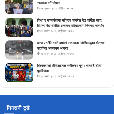
स्थापना गर्ने घोषणा
१४ श्रावण २०८३, बिहीबार १९:१६
शिक्षा र मानवसेवामा सक्रिय कांग्रेस नेतृ शर्मिला थापा,
विपन्न विद्यार्थीदेखि असहाय परिवारसम्म निरन्तर सहयोग
२८ असार २०८३, आईतवार १२:२४
आज र भोलि भारी वर्षाको सम्भावना, जोखिमयुक्त क्षेत्रमा
सतर्कता अपनाउन आग्रह
२८ असार २०८३, आईतवार ११:५०
विश्वकपको सेमिफाइनल समीकरण पूरा : चारवटै टोली
पूर्वविजेता
२८ असार २०८३, आईतवार ११:३६
निगरानी टुडे