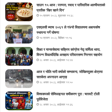
साउन १५ आज : परम्परा, स्वाद र पारिवारिक आत्मीयताको
प्रतीक ‘खिर खाने दिन’
१५ श्रावण २०८३, शुक्रबार ११:३८
एसएलसी ब्याच २०६१ ले ग¥यो विद्यालयमा अक्षयकोष
स्थापना गर्ने घोषणा
१४ श्रावण २०८३, बिहीबार १९:१६
शिक्षा र मानवसेवामा सक्रिय कांग्रेस नेतृ शर्मिला थापा,
विपन्न विद्यार्थीदेखि असहाय परिवारसम्म निरन्तर सहयोग
२८ असार २०८३, आईतवार १२:२४
आज र भोलि भारी वर्षाको सम्भावना, जोखिमयुक्त क्षेत्रमा
सतर्कता अपनाउन आग्रह
२८ असार २०८३, आईतवार ११:५०
विश्वकपको सेमिफाइनल समीकरण पूरा : चारवटै टोली
पूर्वविजेता
२८ असार २०८३, आईतवार ११:३६