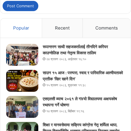
Popular
Recent
Comments
रूपान्तरण साथी सहजकर्तालाई तीनदिने करियर
काउन्सेलिङ तथा नेतृत्व विकास तालिम
२४ श्रावण २०८३, आईतवार १६:१०
साउन १५ आज : परम्परा, स्वाद र पारिवारिक आत्मीयताको
प्रतीक ‘खिर खाने दिन’
१५ श्रावण २०८३, शुक्रबार ११:३८
एसएलसी ब्याच २०६१ ले ग¥यो विद्यालयमा अक्षयकोष
स्थापना गर्ने घोषणा
१४ श्रावण २०८३, बिहीबार १९:१६
शिक्षा र मानवसेवामा सक्रिय कांग्रेस नेतृ शर्मिला थापा,