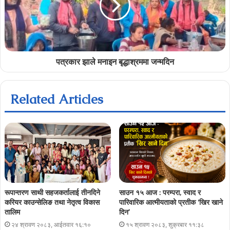
पत्रकार झाले मनाइन बृद्धाश्रममा जन्मदिन
Related Articles
रूपान्तरण साथी सहजकर्तालाई तीनदिने
साउन १५ आज : परम्परा, स्वाद र
करियर काउन्सेलिङ तथा नेतृत्व विकास
पारिवारिक आत्मीयताको प्रतीक ‘खिर खाने
तालिम
दिन’
२४ श्रावण २०८३, आईतवार १६:१०
१५ श्रावण २०८३, शुक्रबार ११:३८