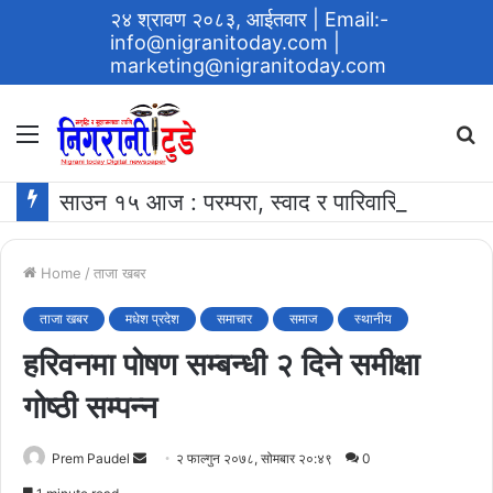
२४ श्रावण २०८३, आईतवार
| Email:-
info@nigranitoday.com
|
marketing@nigranitoday.com
Menu
S
fo
साउन १५ आज : परम्परा, स्वाद र पारिवारिक आत्मीयताको प्रतीक ‘खिर खाने दिन’
Home
/
ताजा खबर
ताजा खबर
मधेश प्रदेश
समाचार
समाज
स्थानीय
हरिवनमा पोषण सम्बन्धी २ दिने समीक्षा
गोष्ठी सम्पन्न
Send
Prem Paudel
२ फाल्गुन २०७८, सोमबार २०:४९
0
an