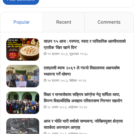
Popular
Recent
Comments
साउन १५ आज : परम्परा, स्वाद र पारिवारिक आत्मीयताको
प्रतीक ‘खिर खाने दिन’
१५ श्रावण २०८३, शुक्रबार ११:३८
एसएलसी ब्याच २०६१ ले ग¥यो विद्यालयमा अक्षयकोष
स्थापना गर्ने घोषणा
१४ श्रावण २०८३, बिहीबार १९:१६
शिक्षा र मानवसेवामा सक्रिय कांग्रेस नेतृ शर्मिला थापा,
विपन्न विद्यार्थीदेखि असहाय परिवारसम्म निरन्तर सहयोग
२८ असार २०८३, आईतवार १२:२४
आज र भोलि भारी वर्षाको सम्भावना, जोखिमयुक्त क्षेत्रमा
सतर्कता अपनाउन आग्रह
२८ असार २०८३, आईतवार ११:५०