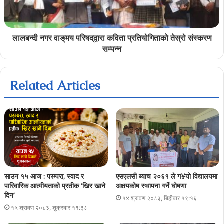
लालबन्दी नगर वाङ्‌मय परिषद्‌द्वारा कविता प्रतियोगिताको तेस्रो संस्करण
सम्पन्‍न
Related Articles
साउन १५ आज : परम्परा, स्वाद र
एसएलसी ब्याच २०६१ ले ग¥यो विद्यालयमा
पारिवारिक आत्मीयताको प्रतीक ‘खिर खाने
अक्षयकोष स्थापना गर्ने घोषणा
दिन’
१४ श्रावण २०८३, बिहीबार १९:१६
१५ श्रावण २०८३, शुक्रबार ११:३८