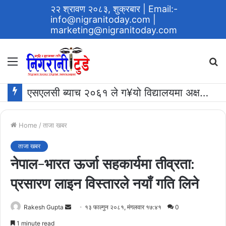
२२ श्रावण २०८३, शुक्रबार
| Email:-
info@nigranitoday.com
|
marketing@nigranitoday.com
Menu
S
fo
एसएलसी ब्याच २०६१ ले ग¥यो विद्यालयमा अक्षयकोष स्थापना गर्ने घोषणा
Home
/
ताजा खबर
ताजा खबर
नेपाल-भारत ऊर्जा सहकार्यमा तीव्रता:
प्रसारण लाइन विस्तारले नयाँ गति लिने
Send
Rakesh Gupta
१३ फाल्गुन २०८१, मंगलवार १७:४१
0
an
1 minute read