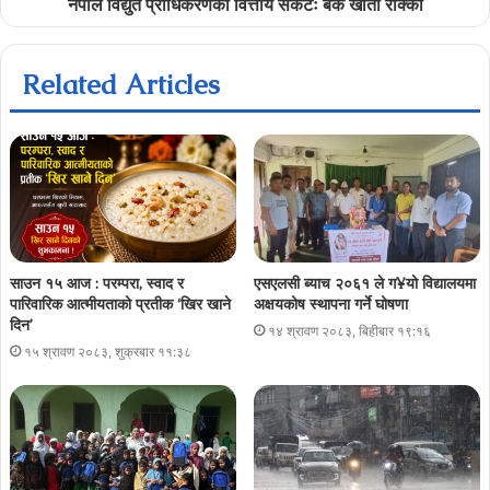
नेपाल विद्युत प्राधिकरणको वित्तीय संकटः बैंक खाता रोक्का
Related Articles
साउन १५ आज : परम्परा, स्वाद र
एसएलसी ब्याच २०६१ ले ग¥यो विद्यालयमा
पारिवारिक आत्मीयताको प्रतीक ‘खिर खाने
अक्षयकोष स्थापना गर्ने घोषणा
दिन’
१४ श्रावण २०८३, बिहीबार १९:१६
१५ श्रावण २०८३, शुक्रबार ११:३८