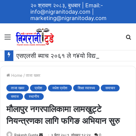
२० श्रावण २०८३, बुधबार
| Email:-
info@nigranitoday.com
|
marketing@nigranitoday.com
Menu
S
fo
एसएलसी ब्याच २०६१ ले ग¥यो विद्यालयमा अक्षयकोष स्थापना गर्ने घोषणा
Home
/
ताजा खबर
ताजा खबर
प्रदेश
मधेश प्रदेश
शिक्षा स्वास्थ्य
समाचार
समाज
स्थानीय
मौलापुर नगरपालिकामा लामखुट्टे
नियन्त्रणका लागि फगिङ अभियान सुरु
Send
Rakesh Gupta
३ चैत्र २०८१, सोमबार १२:२४
0