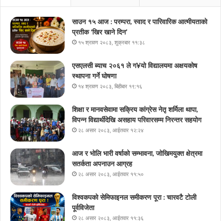
साउन १५ आज : परम्परा, स्वाद र पारिवारिक आत्मीयताको
प्रतीक ‘खिर खाने दिन’
१५ श्रावण २०८३, शुक्रबार ११:३८
एसएलसी ब्याच २०६१ ले ग¥यो विद्यालयमा अक्षयकोष
स्थापना गर्ने घोषणा
१४ श्रावण २०८३, बिहीबार १९:१६
शिक्षा र मानवसेवामा सक्रिय कांग्रेस नेतृ शर्मिला थापा,
विपन्न विद्यार्थीदेखि असहाय परिवारसम्म निरन्तर सहयोग
२८ असार २०८३, आईतवार १२:२४
आज र भोलि भारी वर्षाको सम्भावना, जोखिमयुक्त क्षेत्रमा
सतर्कता अपनाउन आग्रह
२८ असार २०८३, आईतवार ११:५०
विश्वकपको सेमिफाइनल समीकरण पूरा : चारवटै टोली
पूर्वविजेता
२८ असार २०८३, आईतवार ११:३६