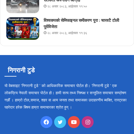
सतर्कता अपनाउन आग्रह
२८ असार २०८३, आईतवार ११:५०
विश्वकपको सेमिफाइनल समीकरण पूरा : चारवटै टोली
पूर्वविजेता
२८ असार २०८३, आईतवार ११:३६
निगरानी टुडे
यो वेबसाइट ‘निगरानी टुडे ‘ को आधिकारिक समाचार पोर्टल हो। ‘निगरानी टुडे ‘ एक
लोकप्रिय नेपाली समाचार पोर्टल हो। हामी सत्य तथ्य निश्पक्ष र सन्तुलित समाचार सम्प्रेषण
गर्छौँ । हाम्रो टोल,समाज, शहर वा आम जनता तथा समाजका उदाहरणीय ब्यक्ति, रास्ट्रका
पहरेदार हरेक बिषय हाम्रा समाचारका श्रोत हुन् ।
Facebook
Twitter
YouTube
Instagram