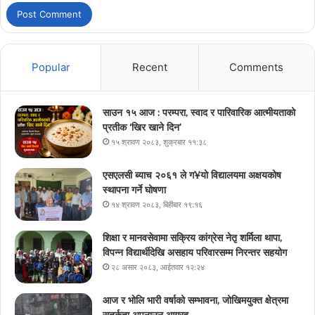
Popular
Recent
Comments
साउन १५ आज : परम्परा, स्वाद र पारिवारिक आत्मीयताको
प्रतीक ‘खिर खाने दिन’
१५ श्रावण २०८३, शुक्रबार ११:३८
एसएलसी ब्याच २०६१ ले ग¥यो विद्यालयमा अक्षयकोष
स्थापना गर्ने घोषणा
१४ श्रावण २०८३, बिहीबार १९:१६
शिक्षा र मानवसेवामा सक्रिय कांग्रेस नेतृ शर्मिला थापा,
विपन्न विद्यार्थीदेखि असहाय परिवारसम्म निरन्तर सहयोग
२८ असार २०८३, आईतवार १२:२४
आज र भोलि भारी वर्षाको सम्भावना, जोखिमयुक्त क्षेत्रमा