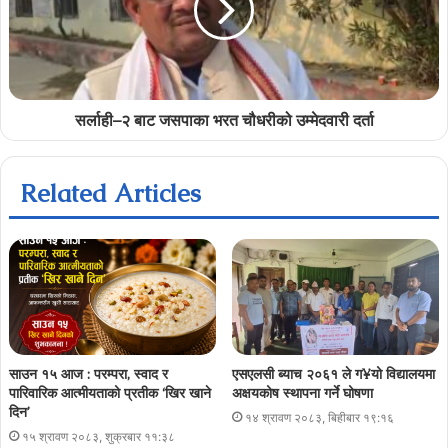
सर्लाही–२ बाट जसपाका भरत चौधरीको उम्मेदवारी दर्ता
Related Articles
साउन १५ आज : परम्परा, स्वाद र
एसएलसी ब्याच २०६१ ले ग¥यो विद्यालयमा
पारिवारिक आत्मीयताको प्रतीक ‘खिर खाने
अक्षयकोष स्थापना गर्ने घोषणा
दिन’
१४ श्रावण २०८३, बिहीबार १९:१६
१५ श्रावण २०८३, शुक्रबार ११:३८