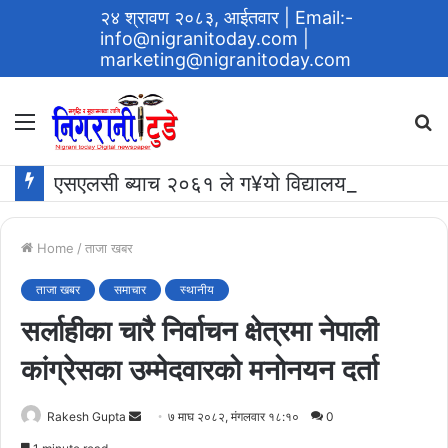
२४ श्रावण २०८३, आईतवार
| Email:-
info@nigranitoday.com
|
marketing@nigranitoday.com
Menu
S
fo
एसएलसी ब्याच २०६१ ले ग¥यो विद्यालयमा अक्षयकोष स्थापना गर्ने घोषणा
Home
/
ताजा खबर
ताजा खबर
समाचार
स्थानीय
सर्लाहीका चारै निर्वाचन क्षेत्रमा नेपाली
कांग्रेसका उम्मेदवारको मनोनयन दर्ता
Send
Rakesh Gupta
७ माघ २०८२, मंगलवार १८:१०
0
an