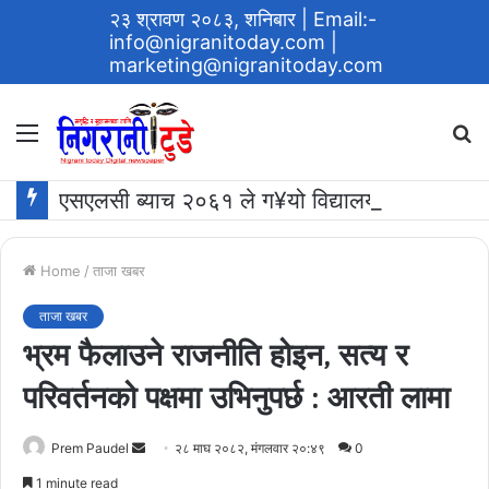
२३ श्रावण २०८३, शनिबार
| Email:-
info@nigranitoday.com
|
marketing@nigranitoday.com
Menu
S
fo
एसएलसी ब्याच २०६१ ले ग¥यो विद्यालयमा अक्षयकोष स्थापना गर्ने घोषणा
Home
/
ताजा खबर
ताजा खबर
भ्रम फैलाउने राजनीति होइन, सत्य र
परिवर्तनको पक्षमा उभिनुपर्छ : आरती लामा
Send
Prem Paudel
२८ माघ २०८२, मंगलवार २०:४९
0
an
1 minute read