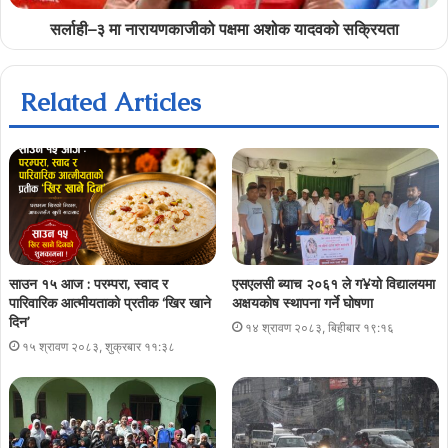
सर्लाही–३ मा नारायणकाजीको पक्षमा अशोक यादवको सक्रियता
Related Articles
साउन १५ आज : परम्परा, स्वाद र
एसएलसी ब्याच २०६१ ले ग¥यो विद्यालयमा
पारिवारिक आत्मीयताको प्रतीक ‘खिर खाने
अक्षयकोष स्थापना गर्ने घोषणा
दिन’
१४ श्रावण २०८३, बिहीबार १९:१६
१५ श्रावण २०८३, शुक्रबार ११:३८