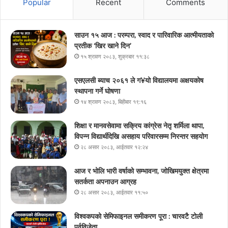
Popular
Recent
Comments
साउन १५ आज : परम्परा, स्वाद र पारिवारिक आत्मीयताको
प्रतीक ‘खिर खाने दिन’
१५ श्रावण २०८३, शुक्रबार ११:३८
एसएलसी ब्याच २०६१ ले ग¥यो विद्यालयमा अक्षयकोष
स्थापना गर्ने घोषणा
१४ श्रावण २०८३, बिहीबार १९:१६
शिक्षा र मानवसेवामा सक्रिय कांग्रेस नेतृ शर्मिला थापा,
विपन्न विद्यार्थीदेखि असहाय परिवारसम्म निरन्तर सहयोग
२८ असार २०८३, आईतवार १२:२४
आज र भोलि भारी वर्षाको सम्भावना, जोखिमयुक्त क्षेत्रमा
सतर्कता अपनाउन आग्रह
२८ असार २०८३, आईतवार ११:५०
विश्वकपको सेमिफाइनल समीकरण पूरा : चारवटै टोली
पूर्वविजेता