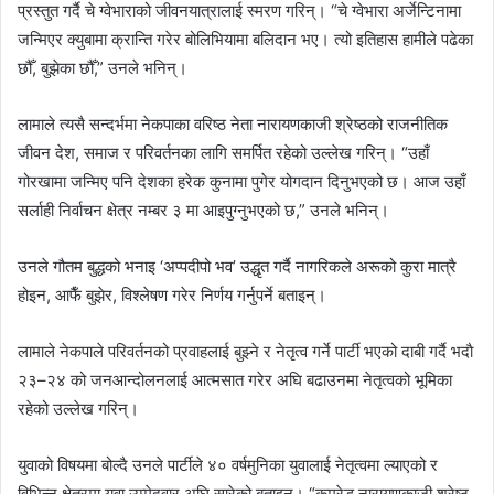
प्रस्तुत गर्दै चे ग्वेभाराको जीवनयात्रालाई स्मरण गरिन्। “चे ग्वेभारा अर्जेन्टिनामा
जन्मिएर क्युबामा क्रान्ति गरेर बोलिभियामा बलिदान भए। त्यो इतिहास हामीले पढेका
छौँ, बुझेका छौँ,” उनले भनिन्।
लामाले त्यसै सन्दर्भमा नेकपाका वरिष्ठ नेता नारायणकाजी श्रेष्ठको राजनीतिक
जीवन देश, समाज र परिवर्तनका लागि समर्पित रहेको उल्लेख गरिन्। “उहाँ
गोरखामा जन्मिए पनि देशका हरेक कुनामा पुगेर योगदान दिनुभएको छ। आज उहाँ
सर्लाही निर्वाचन क्षेत्र नम्बर ३ मा आइपुग्नुभएको छ,” उनले भनिन्।
उनले गौतम बुद्धको भनाइ ‘अप्पदीपो भव’ उद्धृत गर्दै नागरिकले अरूको कुरा मात्रै
होइन, आफैँ बुझेर, विश्लेषण गरेर निर्णय गर्नुपर्ने बताइन्।
लामाले नेकपाले परिवर्तनको प्रवाहलाई बुझ्ने र नेतृत्व गर्ने पार्टी भएको दाबी गर्दै भदाै
२३–२४ को जनआन्दोलनलाई आत्मसात गरेर अघि बढाउनमा नेतृत्वको भूमिका
रहेको उल्लेख गरिन्।
युवाको विषयमा बोल्दै उनले पार्टीले ४० वर्षमुनिका युवालाई नेतृत्वमा ल्याएको र
विभिन्न क्षेत्रमा युवा उम्मेदवार अघि सारेको बताइन्। “कमरेड नारायणकाजी श्रेष्ठ