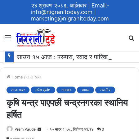
२४ श्रावण २०८३, आईतवार
| Email:-
info@nigranitoday.com
|
marketing@nigranitoday.com
Menu
S
fo
साउन १५ आज : परम्परा, स्वाद र पारिवारिक आत्मीयताको प्रतीक ‘खिर खाने दिन’
Home
/
ताजा खबर
ताजा खबर
मधेश प्रदेश
समाचार
समाज
स्थानीय
कृषि यन्त्र पाएपछी चन्द्रनगरका स्थानिय
हर्षित
Send
Prem Paudel
१० भाद्र २०७८, बिहीबार २२:१४
0
an