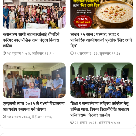
रूपान्तरण साथी सहजकर्तालाई तीनदिने
साउन १५ आज : परम्परा, स्वाद र
करियर काउन्सेलिङ तथा नेतृत्व विकास
पारिवारिक आत्मीयताको प्रतीक ‘खिर खाने
तालिम
दिन’
२४ श्रावण २०८३, आईतवार १६:१०
१५ श्रावण २०८३, शुक्रबार ११:३८
एसएलसी ब्याच २०६१ ले ग¥यो विद्यालयमा
शिक्षा र मानवसेवामा सक्रिय कांग्रेस नेतृ
अक्षयकोष स्थापना गर्ने घोषणा
शर्मिला थापा, विपन्न विद्यार्थीदेखि असहाय
परिवारसम्म निरन्तर सहयोग
१४ श्रावण २०८३, बिहीबार १९:१६
२८ असार २०८३, आईतवार १२:२४