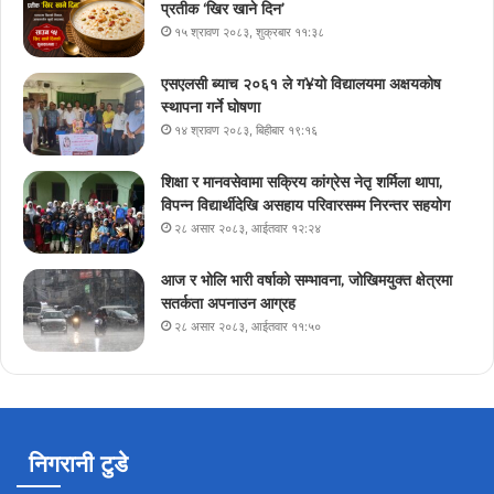
प्रतीक ‘खिर खाने दिन’
१५ श्रावण २०८३, शुक्रबार ११:३८
एसएलसी ब्याच २०६१ ले ग¥यो विद्यालयमा अक्षयकोष
स्थापना गर्ने घोषणा
१४ श्रावण २०८३, बिहीबार १९:१६
शिक्षा र मानवसेवामा सक्रिय कांग्रेस नेतृ शर्मिला थापा,
विपन्न विद्यार्थीदेखि असहाय परिवारसम्म निरन्तर सहयोग
२८ असार २०८३, आईतवार १२:२४
आज र भोलि भारी वर्षाको सम्भावना, जोखिमयुक्त क्षेत्रमा
सतर्कता अपनाउन आग्रह
२८ असार २०८३, आईतवार ११:५०
निगरानी टुडे