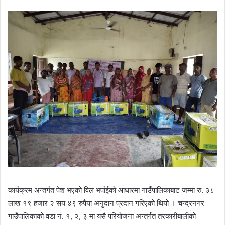
कार्यक्रम अन्तर्गत पेश भएको विल भर्पाईको आधारमा गाउँपालिकाबाट जम्मा रु. ३८
लाख १९ हजार २ सय ४९ रुपैया अनुदान प्रदान गरिएको थियो । चन्द्रनगर
गाउँपालिकाको वडा नं. १, २, ३ मा यसै परियोजना अन्तर्गत तरकारीबालीको