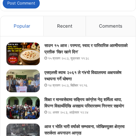
Popular
Recent
Comments
साउन १५ आज : परम्परा, स्वाद र पारिवारिक आत्मीयताको
प्रतीक ‘खिर खाने दिन’
१५ श्रावण २०८३, शुक्रबार ११:३८
एसएलसी ब्याच २०६१ ले ग¥यो विद्यालयमा अक्षयकोष
स्थापना गर्ने घोषणा
१४ श्रावण २०८३, बिहीबार १९:१६
शिक्षा र मानवसेवामा सक्रिय कांग्रेस नेतृ शर्मिला थापा,
विपन्न विद्यार्थीदेखि असहाय परिवारसम्म निरन्तर सहयोग
२८ असार २०८३, आईतवार १२:२४
आज र भोलि भारी वर्षाको सम्भावना, जोखिमयुक्त क्षेत्रमा
सतर्कता अपनाउन आग्रह