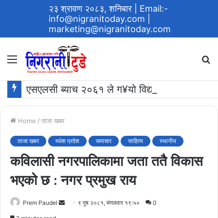
२३ श्रावण २०८३, शनिबार
| Email:-
info@nigranitoday.com
|
marketing@nigranitoday.com
Menu
S
fo
एसएलसी ब्याच २०६१ ले ग¥यो विद्यालयमा अक्षयकोष स्थापना गर्ने घोषणा
Home
/
ताजा खबर
ताजा खबर
मधेश प्रदेश
समाचार
साहित्य
स्थानीय
कविलासी नगरपालिकामा जता ततै विकास
भएको छ : नगर प्रमुख राय
Send
Prem Paudel
९ पुष २०८१, मंगलवार १९:५०
0
an