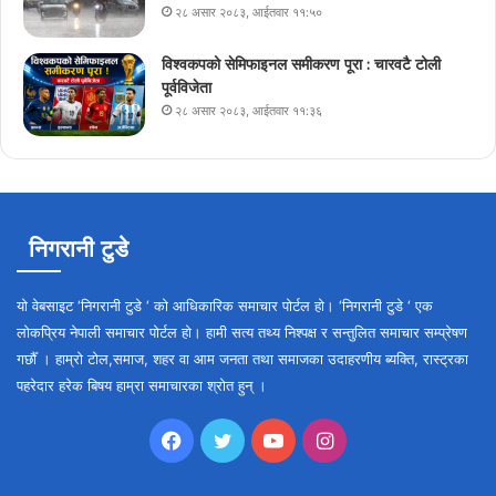
२८ असार २०८३, आईतवार ११:५०
विश्वकपको सेमिफाइनल समीकरण पूरा : चारवटै टोली
पूर्वविजेता
२८ असार २०८३, आईतवार ११:३६
निगरानी टुडे
यो वेबसाइट ‘निगरानी टुडे ‘ को आधिकारिक समाचार पोर्टल हो। ‘निगरानी टुडे ‘ एक
लोकप्रिय नेपाली समाचार पोर्टल हो। हामी सत्य तथ्य निश्पक्ष र सन्तुलित समाचार सम्प्रेषण
गर्छौँ । हाम्रो टोल,समाज, शहर वा आम जनता तथा समाजका उदाहरणीय ब्यक्ति, रास्ट्रका
पहरेदार हरेक बिषय हाम्रा समाचारका श्रोत हुन् ।
Facebook
Twitter
YouTube
Instagram