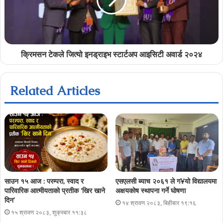
क्रिमसन टेकले जित्यो इनड्राइभ स्टार्टअप आइसिटी अवार्ड २०२४
Related Articles
साउन १५ आज : परम्परा, स्वाद र
एसएलसी ब्याच २०६१ ले ग¥यो विद्यालयमा
पारिवारिक आत्मीयताको प्रतीक ‘खिर खाने
अक्षयकोष स्थापना गर्ने घोषणा
दिन’
१४ श्रावण २०८३, बिहीबार १९:१६
१५ श्रावण २०८३, शुक्रबार ११:३८