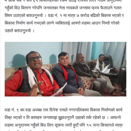
म आफै सबै १ सय ६५ किसानहरुको रकम उठाई राजस्व तिरेर गाउँमै अनुदानमा
गहुँको विउ वितरण गरेपनि जनमतका नेता नायकले जन्तामा फ्रम फैलाउने गलत
विषय उठाएको बताउनुुभयो । वडा नं. १ मा मात्र ७ करोड बढिको बिकास भएको र
बिकास निर्माण कार्य नभएको लाग्ने व्यक्तिलाई आफ्नो वडामा आउन निम्तो गरेको
उहाले बताउनुुभयो ।
वडा नं. ९ का वडा अध्यक्ष राम दिनेश रायले नगरपलिकामा विकास निर्माणको कार्य
तिब्र भएको र ति कामहरु जन्तामाझ बुुझाउनुपर्ने उहाको तर्क रहेको छ । आफनो
वडामा अनुदानमा गहुँको बिउ लिन सूचना जारी हुदाँ पनि १५ जना किसानले मात्र