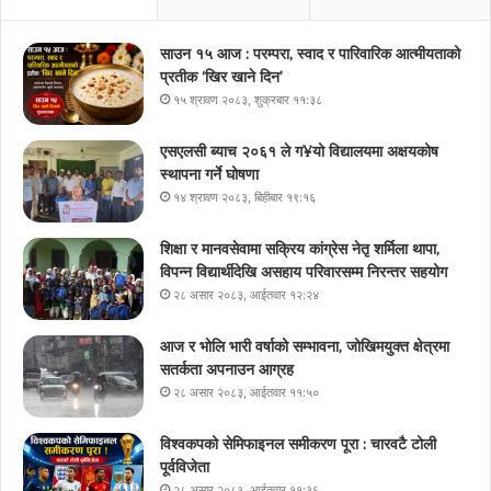
साउन १५ आज : परम्परा, स्वाद र पारिवारिक आत्मीयताको
प्रतीक ‘खिर खाने दिन’
१५ श्रावण २०८३, शुक्रबार ११:३८
एसएलसी ब्याच २०६१ ले ग¥यो विद्यालयमा अक्षयकोष
स्थापना गर्ने घोषणा
१४ श्रावण २०८३, बिहीबार १९:१६
शिक्षा र मानवसेवामा सक्रिय कांग्रेस नेतृ शर्मिला थापा,
विपन्न विद्यार्थीदेखि असहाय परिवारसम्म निरन्तर सहयोग
२८ असार २०८३, आईतवार १२:२४
आज र भोलि भारी वर्षाको सम्भावना, जोखिमयुक्त क्षेत्रमा
सतर्कता अपनाउन आग्रह
२८ असार २०८३, आईतवार ११:५०
विश्वकपको सेमिफाइनल समीकरण पूरा : चारवटै टोली
पूर्वविजेता
२८ असार २०८३, आईतवार ११:३६