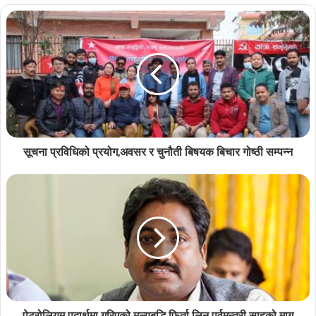
सूचना प्रविधिको प्रयोग,अवसर र चुनौती बिषयक बिचार गोष्ठी सम्पन्न
पेट्रोलियम पदार्थमा गरिएको मुल्यबृद्धि फिर्ता लिन पूर्वमन्त्री साहको माग