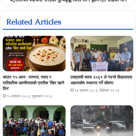
Related Articles
साउन १५ आज : परम्परा, स्वाद र
एसएलसी ब्याच २०६१ ले ग¥यो विद्यालयमा
पारिवारिक आत्मीयताको प्रतीक ‘खिर खाने
अक्षयकोष स्थापना गर्ने घोषणा
दिन’
१४ श्रावण २०८३, बिहीबार १९:१६
१५ श्रावण २०८३, शुक्रबार ११:३८