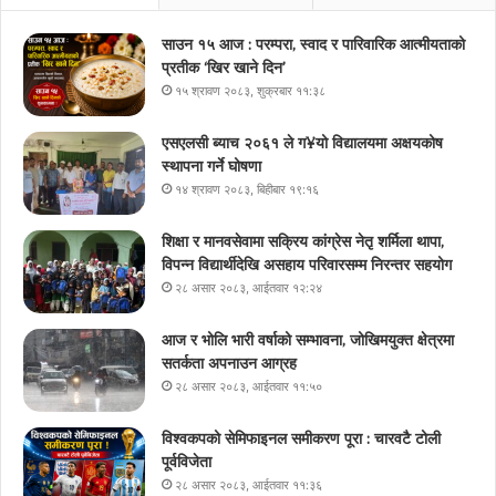
साउन १५ आज : परम्परा, स्वाद र पारिवारिक आत्मीयताको
प्रतीक ‘खिर खाने दिन’
१५ श्रावण २०८३, शुक्रबार ११:३८
एसएलसी ब्याच २०६१ ले ग¥यो विद्यालयमा अक्षयकोष
स्थापना गर्ने घोषणा
१४ श्रावण २०८३, बिहीबार १९:१६
शिक्षा र मानवसेवामा सक्रिय कांग्रेस नेतृ शर्मिला थापा,
विपन्न विद्यार्थीदेखि असहाय परिवारसम्म निरन्तर सहयोग
२८ असार २०८३, आईतवार १२:२४
आज र भोलि भारी वर्षाको सम्भावना, जोखिमयुक्त क्षेत्रमा
सतर्कता अपनाउन आग्रह
२८ असार २०८३, आईतवार ११:५०
विश्वकपको सेमिफाइनल समीकरण पूरा : चारवटै टोली
पूर्वविजेता
२८ असार २०८३, आईतवार ११:३६