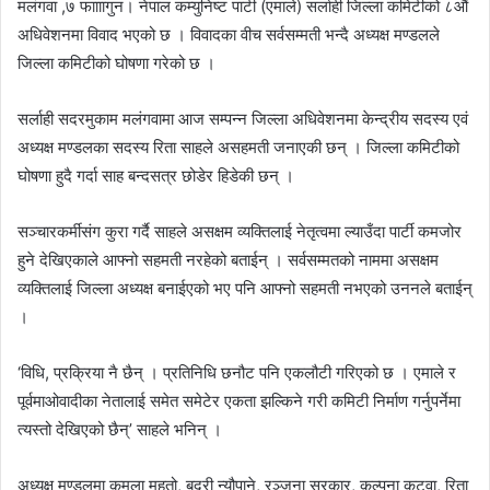
मलंगवा ,७ फाााागुन। नेपाल कम्युनिष्ट पार्टी (एमाले) सर्लाही जिल्ला कमिटीको ८औं
अधिवेशनमा विवाद भएको छ । विवादका वीच सर्वसम्मती भन्दै अध्यक्ष मण्डलले
जिल्ला कमिटीको घोषणा गरेको छ ।
सर्लाही सदरमुकाम मलंगवामा आज सम्पन्न जिल्ला अधिवेशनमा केन्द्रीय सदस्य एवं
अध्यक्ष मण्डलका सदस्य रिता साहले असहमती जनाएकी छन् । जिल्ला कमिटीको
घोषणा हुदै गर्दा साह बन्दसत्र छोडेर हिडेकी छन् ।
सञ्चारकर्मीसंग कुरा गर्दै साहले असक्षम व्यक्तिलाई नेतृत्वमा ल्याउँदा पार्टी कमजोर
हुने देखिएकाले आफ्नो सहमती नरहेको बताईन् । सर्वसम्मतको नाममा असक्षम
व्यक्तिलाई जिल्ला अध्यक्ष बनाईएको भए पनि आफ्नो सहमती नभएको उननले बताईन्
।
‘विधि, प्रक्रिया नै छैन् । प्रतिनिधि छनौट पनि एकलौटी गरिएको छ । एमाले र
पूर्वमाओवादीका नेतालाई समेत समेटेर एकता झल्किने गरी कमिटी निर्माण गर्नुपर्नेमा
त्यस्तो देखिएको छैन्’ साहले भनिन् ।
अध्यक्ष मण्डलमा कमला महतो, बद्री न्यौपाने, रञ्जना सरकार, कल्पना कटुवा, रिता