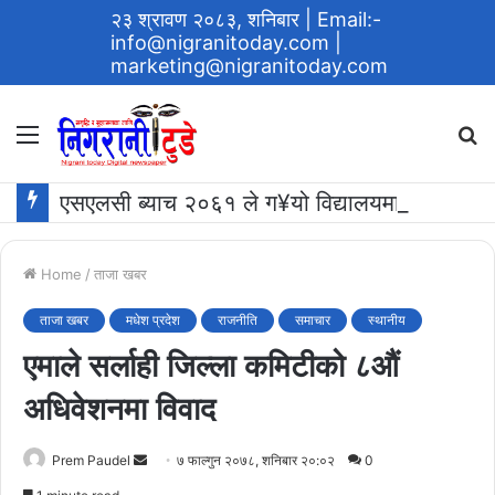
२३ श्रावण २०८३, शनिबार
| Email:-
info@nigranitoday.com
|
marketing@nigranitoday.com
Menu
S
fo
एसएलसी ब्याच २०६१ ले ग¥यो विद्यालयमा अक्षयकोष स्थापना गर्ने घोषणा
Home
/
ताजा खबर
ताजा खबर
मधेश प्रदेश
राजनीति
समाचार
स्थानीय
एमाले सर्लाही जिल्ला कमिटीको ८औं
अधिवेशनमा विवाद
Send
Prem Paudel
७ फाल्गुन २०७८, शनिबार २०:०२
0
an