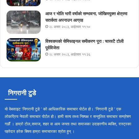
आज र भोलि भारी वर्षाको सम्भावना, जोखिमयुक्त क्षेत्रमा
सतर्कता अपनाउन आग्रह
२८ असार २०८३, आईतवार ११:५०
विश्वकपको सेमिफाइनल समीकरण पूरा : चारवटै टोली
पूर्वविजेता
२८ असार २०८३, आईतवार ११:३६
निगरानी टुडे
यो वेबसाइट ‘निगरानी टुडे ‘ को आधिकारिक समाचार पोर्टल हो। ‘निगरानी टुडे ‘ एक
लोकप्रिय नेपाली समाचार पोर्टल हो। हामी सत्य तथ्य निश्पक्ष र सन्तुलित समाचार सम्प्रेषण
गर्छौँ । हाम्रो टोल,समाज, शहर वा आम जनता तथा समाजका उदाहरणीय ब्यक्ति, रास्ट्रका
पहरेदार हरेक बिषय हाम्रा समाचारका श्रोत हुन् ।