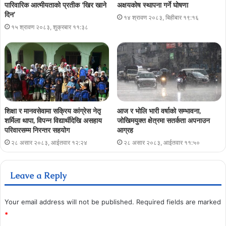
पारिवारिक आत्मीयताको प्रतीक ‘खिर खाने
अक्षयकोष स्थापना गर्ने घोषणा
दिन’
१४ श्रावण २०८३, बिहीबार १९:१६
१५ श्रावण २०८३, शुक्रबार ११:३८
शिक्षा र मानवसेवामा सक्रिय कांग्रेस नेतृ
आज र भोलि भारी वर्षाको सम्भावना,
शर्मिला थापा, विपन्न विद्यार्थीदेखि असहाय
जोखिमयुक्त क्षेत्रमा सतर्कता अपनाउन
परिवारसम्म निरन्तर सहयोग
आग्रह
२८ असार २०८३, आईतवार १२:२४
२८ असार २०८३, आईतवार ११:५०
Leave a Reply
Your email address will not be published.
Required fields are marked
*