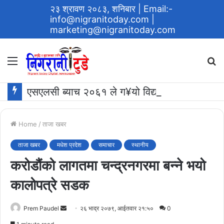
२३ श्रावण २०८३, शनिबार
| Email:-
info@nigranitoday.com
|
marketing@nigranitoday.com
Menu
S
fo
एसएलसी ब्याच २०६१ ले ग¥यो विद्यालयमा अक्षयकोष स्थापना गर्ने घोषणा
Home
/
ताजा खबर
ताजा खबर
मधेश प्रदेश
समाचार
स्थानीय
करोडौंको लागतमा चन्द्रनगरमा बन्ने भयो
कालोपत्रे सडक
Send
Prem Paudel
२६ भाद्र २०७९, आईतवार २१:५०
0
an