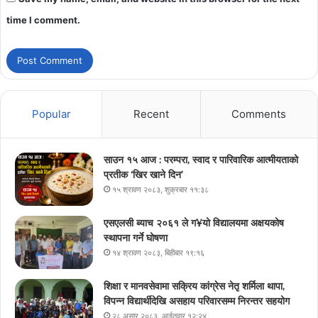
time I comment.
Popular
Recent
Comments
साउन १५ आज : परम्परा, स्वाद र पारिवारिक आत्मीयताको
प्रतीक ‘खिर खाने दिन’
१५ श्रावण २०८३, शुक्रबार ११:३८
एसएलसी ब्याच २०६१ ले ग¥यो विद्यालयमा अक्षयकोष
स्थापना गर्ने घोषणा
१४ श्रावण २०८३, बिहीबार १९:१६
शिक्षा र मानवसेवामा सक्रिय कांग्रेस नेतृ शर्मिला थापा,
विपन्न विद्यार्थीदेखि असहाय परिवारसम्म निरन्तर सहयोग
२८ असार २०८३, आईतवार १२:२४