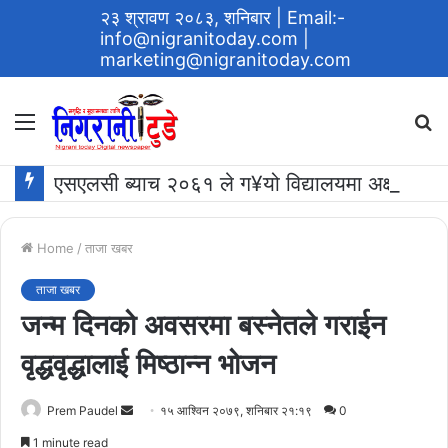
२३ श्रावण २०८३, शनिबार
| Email:-
info@nigranitoday.com
|
marketing@nigranitoday.com
Menu
S
fo
एसएलसी ब्याच २०६१ ले ग¥यो विद्यालयमा अक्षयकोष स्थापना गर्ने घोषणा
Home
/
ताजा खबर
ताजा खबर
जन्म दिनको अवसरमा बस्नेतले गराईन
वृद्धवृद्धालाई मिष्ठान्न भोजन
Send
Prem Paudel
१५ आश्विन २०७९, शनिबार २१:१९
0
an
1 minute read