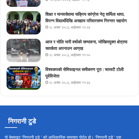
शिक्षा र मानवसेवामा सक्रिय कांग्रेस नेतृ शर्मिला थापा,
विपन्न विद्यार्थीदेखि असहाय परिवारसम्म निरन्तर सहयोग
२८ असार २०८३, आईतवार १२:२४
आज र भोलि भारी वर्षाको सम्भावना, जोखिमयुक्त क्षेत्रमा
सतर्कता अपनाउन आग्रह
२८ असार २०८३, आईतवार ११:५०
विश्वकपको सेमिफाइनल समीकरण पूरा : चारवटै टोली
पूर्वविजेता
२८ असार २०८३, आईतवार ११:३६
निगरानी टुडे
यो वेबसाइट ‘निगरानी टुडे ‘ को आधिकारिक समाचार पोर्टल हो। ‘निगरानी टुडे ‘ एक