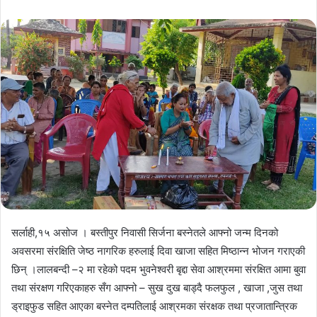
email
सर्लाही,१५ असोज । बस्तीपुर निवासी सिर्जना बस्नेतले आफ्नो जन्म दिनको
अवसरमा संरक्षिति जेष्ठ नागरिक हरुलाई दिवा खाजा सहित मिष्ठान्न भोजन गराएकी
छिन् ।लालबन्दी –२ मा रहेको पदम भुवनेश्वरी बृद्दा सेवा आश्रममा संरक्षित आमा बुवा
तथा संरक्षण गरिएकाहरु सँग आफ्नो – सुख दुख बाड्दै फलफुल , खाजा ,जुस तथा
ड्राइफुड सहित आएका बस्नेत दम्पतिलाई आश्रमका संरक्षक तथा प्रजातान्त्रिक