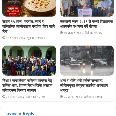
साउन १५ आज : परम्परा, स्वाद र
एसएलसी ब्याच २०६१ ले ग¥यो विद्यालयमा
पारिवारिक आत्मीयताको प्रतीक ‘खिर खाने
अक्षयकोष स्थापना गर्ने घोषणा
दिन’
१४ श्रावण २०८३, बिहीबार १९:१६
१५ श्रावण २०८३, शुक्रबार ११:३८
शिक्षा र मानवसेवामा सक्रिय कांग्रेस नेतृ
आज र भोलि भारी वर्षाको सम्भावना,
शर्मिला थापा, विपन्न विद्यार्थीदेखि असहाय
जोखिमयुक्त क्षेत्रमा सतर्कता अपनाउन
परिवारसम्म निरन्तर सहयोग
आग्रह
२८ असार २०८३, आईतवार १२:२४
२८ असार २०८३, आईतवार ११:५०
Leave a Reply