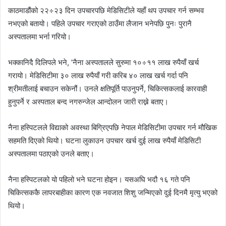
काठमाडौंको २२÷२३ दिन उपचारपछि मेडिसिटीले यहाँ थप उपचार गर्न सम्भव
नभएको बतायो। पहिले उपचार गराएको ठाउँमा लैजान भनेपछि पुनः पुरानै
अस्पतालमा भर्ना गरियो।
भक्कानिदै दिलिपले भने, ’नैना अस्पतालले सुरुमा १०÷११ लाख रुपैयाँ खर्च
गरायो। मेडिसिटीमा ३० लाख रुपैयाँ गरी करिब ४० लाख खर्च गर्दा पनि
श्रीमतीलाई बचाउन सकेनौं। उनले क्षतिपूर्ति पाउनुपर्ने, चिकित्सकलाई कारवाही
हुनुपर्ने र अस्पताल बन्द नगरुन्जेल आन्दोलन जारी राख्ने बताए।
नैना हस्पिटलले विद्याको अवस्था बिग्रिएपछि नेपाल मेडिसिटीमा उपचार गर्न मौखिक
सहमति दिएको थियो। घटना लुकाउन उपचार खर्च दुई लाख रुपैयाँ मेडिसिटी
अस्पतालमा पठाएको उनले बताए।
नैना हस्पिटलको यो पहिलो भने घटना होइन। यसअघि भदौ १६ गते पनि
चिकित्सककै लापरबाहीका कारण एक नवजात शिशु जन्मिएको दुई दिनमै मृत्यु भएको
थियो।