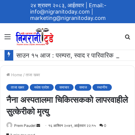
२४ श्रावण २०८३, आईतवार
| Email:-
info@nigranitoday.com
|
marketing@nigranitoday.com
Menu
S
fo
साउन १५ आज : परम्परा, स्वाद र पारिवारिक आत्मीयताको प्रतीक ‘खिर खाने दिन’
Home
/
ताजा खबर
ताजा खबर
मधेश प्रदेश
समाचार
समाज
स्थानीय
नैना अस्पतालमा चिकित्सकको लापरवाहीले
सुत्केरीको मृत्यु
Send
Prem Paudel
१६ आश्विन २०७९, आईतवार २२:१५
0
an