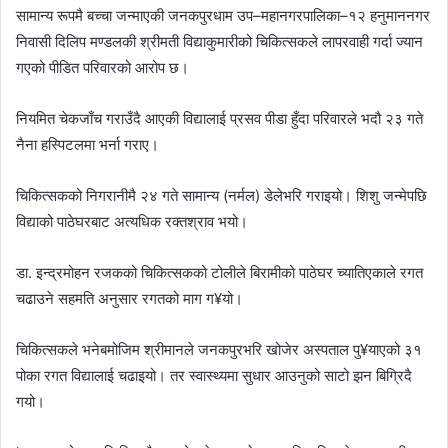
सामान्य रूपमै बच्चा जन्माएकी जनकपुरधाम उप–महानगरपालिका–१२ हनुमाननगर
निवासी दिलिप मण्डलकी श्रीमती विद्याकुमारीको चिकित्सकले लापरवाही गर्दा ज्यान
गएको पीडित परिवारको आरोप छ।
नियमित चेकजाँच गराउँदै आएकी विद्यालाई प्रसव पीडा हुँदा परिवारले भदौ २३ गते
नैना हस्पिटलमा भर्ना गराए।
चिकित्सकको निगरानीमै २४ गते सामान्य (नर्मल) डेलेभरि गराइयो। शिशु जन्मेपछि
विद्याको पाठेघरबाट अत्यधिक रक्तश्राव भयो।
डा. इन्द्रमोहन रजकको चिकित्सकको टोलीले बिरामीको पाठेघर च्यातिएकाले रगत
चढाउने सहमति अनुसार रगतको माग ग¥यो।
चिकित्सकले भनेबमोजिम श्रीमानले जनकपुरभरि खोजेर अस्पताल पु¥याएको ३१
पोका रगत विद्यालाई चढाइयो। तर स्वास्थ्यमा सुधार आउनुको साटो झन बिग्रिदै
गयो।