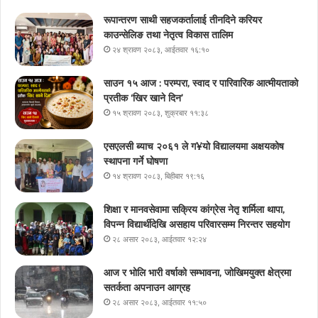
रूपान्तरण साथी सहजकर्तालाई तीनदिने करियर
काउन्सेलिङ तथा नेतृत्व विकास तालिम
२४ श्रावण २०८३, आईतवार १६:१०
साउन १५ आज : परम्परा, स्वाद र पारिवारिक आत्मीयताको
प्रतीक ‘खिर खाने दिन’
१५ श्रावण २०८३, शुक्रबार ११:३८
एसएलसी ब्याच २०६१ ले ग¥यो विद्यालयमा अक्षयकोष
स्थापना गर्ने घोषणा
१४ श्रावण २०८३, बिहीबार १९:१६
शिक्षा र मानवसेवामा सक्रिय कांग्रेस नेतृ शर्मिला थापा,
विपन्न विद्यार्थीदेखि असहाय परिवारसम्म निरन्तर सहयोग
२८ असार २०८३, आईतवार १२:२४
आज र भोलि भारी वर्षाको सम्भावना, जोखिमयुक्त क्षेत्रमा
सतर्कता अपनाउन आग्रह
२८ असार २०८३, आईतवार ११:५०