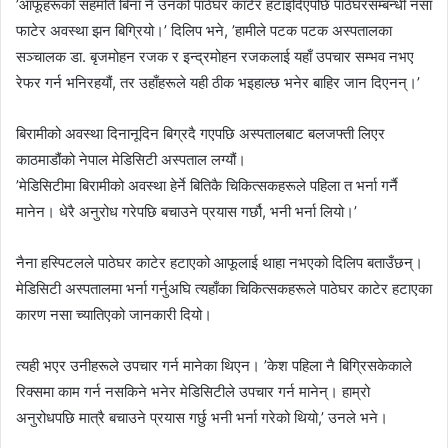
’आफूहरूको सहमति बिना नै उनको पाठेघर काटेर हटाइदिएपछि पाठेघरसम्बन्धी नसा
फाटेर अवस्था झन बिग्रियो।’ दिलिप भने, ’हामीले पटक पटक अस्पतालका
सञ्चालक डा. बृजमोहन रजक र इन्द्रमोहन रजकलाई यहाँ उपचार सम्भव नभए
रेफर गर्न भनिरहयौं, तर उहाँहरूले यही ठीक भइहाल्छ भनेर बाहिर जान दिएनन्।’
बिरामीको अवस्था दिनानूदिन बिग्रदै गएपछि अस्पतालबाट बलजफ्ती लिएर
काठमाडौंको नेपाल मेडिसिटी अस्पताल लग्यौं।
’मेडिसिटीमा बिरामीको अवस्था हेर्ने बितिकै चिकित्सकहरूले पहिला त भर्ना गर्नै
मानेन। धेरै अनुरोध गरेपछि बचाउने प्रयास गर्छौ, भनी भर्ना लियो।’
नैना हस्पिटलले पाठेघर काटेर हटाएको आफूलाई थाहा नभएको दिलिप बताउँछन्।
मेडिसिटी अस्पतालमा भर्ना गर्नुअघि त्यहाँका चिकित्सकहरूले पाठेघर काटेर हटाएका
कारण नसा च्यातिएको जानकारी दियो।
त्यही भएर उनीहरूले उपचार गर्न मानेका थिएन। ’केश पहिला नै बिग्रिसकेकाले
रिक्समा काम गर्न नसकिने भनेर मेडिसिटीले उपचार गर्न मानेन्। हाम्रो
अनुरोधपछि मात्रै बचाउने प्रयास गर्छु भनी भर्ना गरेको थियो,’ उनले भने।