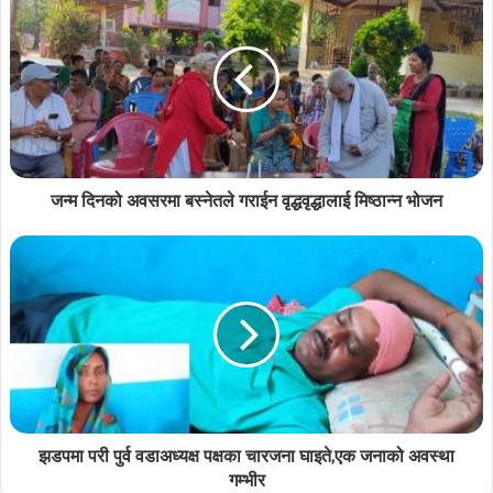
जन्म दिनको अवसरमा बस्नेतले गराईन वृद्धवृद्धालाई मिष्ठान्न भोजन
झडपमा परी पुर्व वडाअध्यक्ष पक्षका चारजना घाइते,एक जनाको अवस्था
गम्भीर