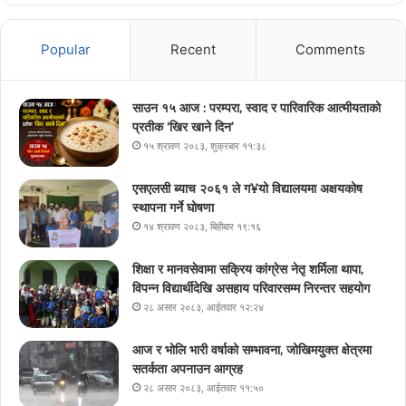
Popular
Recent
Comments
साउन १५ आज : परम्परा, स्वाद र पारिवारिक आत्मीयताको
प्रतीक ‘खिर खाने दिन’
१५ श्रावण २०८३, शुक्रबार ११:३८
एसएलसी ब्याच २०६१ ले ग¥यो विद्यालयमा अक्षयकोष
स्थापना गर्ने घोषणा
१४ श्रावण २०८३, बिहीबार १९:१६
शिक्षा र मानवसेवामा सक्रिय कांग्रेस नेतृ शर्मिला थापा,
विपन्न विद्यार्थीदेखि असहाय परिवारसम्म निरन्तर सहयोग
२८ असार २०८३, आईतवार १२:२४
आज र भोलि भारी वर्षाको सम्भावना, जोखिमयुक्त क्षेत्रमा
सतर्कता अपनाउन आग्रह
२८ असार २०८३, आईतवार ११:५०