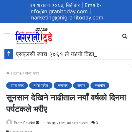
२१ श्रावण २०८३, बिहीबार
| Email:-
info@nigranitoday.com
|
marketing@nigranitoday.com
Menu
S
fo
एसएलसी ब्याच २०६१ ले ग¥यो विद्यालयमा अक्षयकोष स्थापना गर्ने घोषणा
Home
/
ताजा खबर
ताजा खबर
मधेश प्रदेश
समाचार
समाज
स्थानीय
सुनसान देखिने नाढीताल नयाँ वर्षको दिनमा
पर्यटकले भरीए
Send
Prem Paudel
१७ पुष २०७९, आईतवार १५:४१
0
an