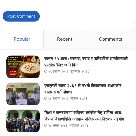
Popular
Recent
Comments
साउन १५ आज : परम्परा, स्वाद र पारिवारिक आत्मीयताको
प्रतीक ‘खिर खाने दिन’
१५ श्रावण २०८३, शुक्रबार ११:३८
एसएलसी ब्याच २०६१ ले ग¥यो विद्यालयमा अक्षयकोष
स्थापना गर्ने घोषणा
१४ श्रावण २०८३, बिहीबार १९:१६
शिक्षा र मानवसेवामा सक्रिय कांग्रेस नेतृ शर्मिला थापा,
विपन्न विद्यार्थीदेखि असहाय परिवारसम्म निरन्तर सहयोग
२८ असार २०८३, आईतवार १२:२४