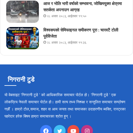
आज र भोलि भारी वर्षाको सम्भावना, जोखिमयुक्त क्षेत्रमा
सतर्कता अपनाउन आग्रह
२८ असार २०८३, आईतवार ११:५०
विश्वकपको सेमिफाइनल समीकरण पूरा : चारवटै टोली
पूर्वविजेता
२८ असार २०८३, आईतवार ११:३६
निगरानी टुडे
यो वेबसाइट ‘निगरानी टुडे ‘ को आधिकारिक समाचार पोर्टल हो। ‘निगरानी टुडे ‘ एक
लोकप्रिय नेपाली समाचार पोर्टल हो। हामी सत्य तथ्य निश्पक्ष र सन्तुलित समाचार सम्प्रेषण
गर्छौँ । हाम्रो टोल,समाज, शहर वा आम जनता तथा समाजका उदाहरणीय ब्यक्ति, रास्ट्रका
पहरेदार हरेक बिषय हाम्रा समाचारका श्रोत हुन् ।
Facebook
Twitter
YouTube
Instagram