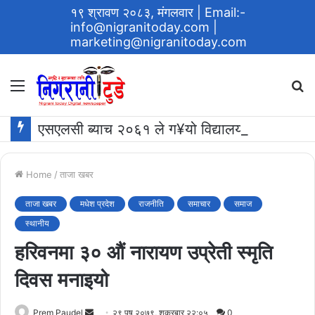
१९ श्रावण २०८३, मंगलवार
| Email:-
info@nigranitoday.com
|
marketing@nigranitoday.com
Menu
S
fo
एसएलसी ब्याच २०६१ ले ग¥यो विद्यालयमा अक्षयकोष स्थापना गर्ने घोषणा
Home
/
ताजा खबर
ताजा खबर
मधेश प्रदेश
राजनीति
समाचार
समाज
स्थानीय
हरिवनमा ३० औं नारायण उप्रेती स्मृति
दिवस मनाइयो
Send
Prem Paudel
२९ पुष २०७९, शुक्रबार २२:०५
0