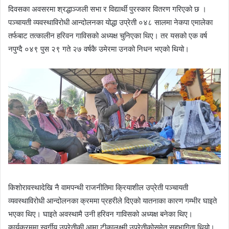
दिवसका अवसरमा श्रद्धाञ्जली सभा र विद्यार्थी पुरस्कार वितरण गरिएको छ ।
पञ्चायती व्यवस्थाविरोधी आन्दोलनका योद्धा उप्रेती ०४८ सालमा नेकपा एमालेका
तर्फबाट तत्कालीन हरिवन गाविसको अध्यक्ष चुनिएका थिए। तर यसको एक वर्ष
नपुग्दै ०४९ पुस २९ गते २७ वर्षकै उमेरमा उनको निधन भएको थियो।
किशोरावस्थादेखि नै वामपन्थी राजनीतिमा क्रियाशील उप्रेती पञ्चायती
व्यवस्थाविरोधी आन्दोलनका क्रममा प्रहरीले दिएको यातनाका कारण गम्भीर घाइते
भएका थिए। घाइते अवस्थामै उनी हरिवन गाविसको अध्यक्ष बनेका थिए।
कार्यक्रममा स्वर्गीय उप्रेतीकी आमा टीकालक्ष्मी उप्रेतीकोसमेत सहभागिता थियो।