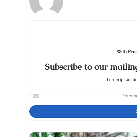
With Pro
Subscribe to our mailing
Lorem ipsum dol
Enter
your
Email
address