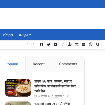
ePaper
थप पृष्ठ
Facebook
Twitter
YouTube
Instagram
Log
Random
Sidebar
Switch
Se
In
Article
skin
for
Popular
Recent
Comments
साउन १५ आज : परम्परा, स्वाद र
पारिवारिक आत्मीयताको प्रतीक ‘खिर
खाने दिन’
१५ श्रावण २०८३, शुक्रबार ११:३८
एसएलसी ब्याच २०६१ ले ग¥यो