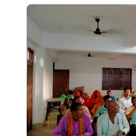
an
email