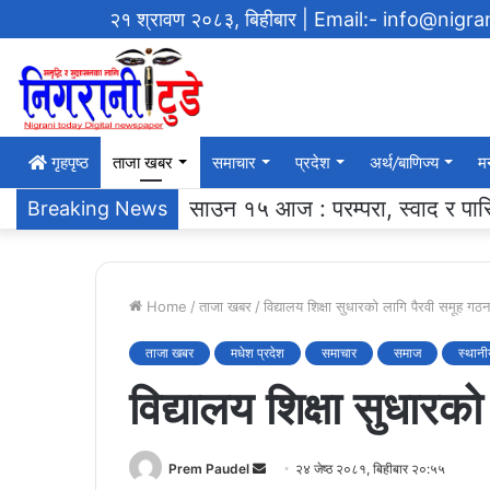
२१ श्रावण २०८३, बिहीबार
| Email:- info@nigr
गृहपृष्‍ठ
ताजा खबर
समाचार
प्रदेश
अर्थ/बाणिज्य
म
एसएलसी ब्याच २०६१ ले ग¥यो विद्याल
Breaking News
Home
/
ताजा खबर
/
विद्यालय शिक्षा सुधारको लागि पैरवी समूह गठन
ताजा खबर
मधेश प्रदेश
समाचार
समाज
स्थान
विद्यालय शिक्षा सुधारक
Send
Prem Paudel
२४ जेष्ठ २०८१, बिहीबार २०:५५