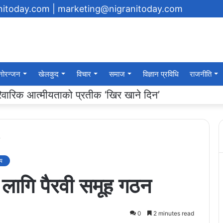
anitoday.com
| marketing@nigranitoday.com
नोरन्जन
खेलकुद
विचार
समाज
विज्ञान प्रविधि
राजनीति
यमा अक्षयकोष स्थापना गर्ने घोषणा
ीय
ो लागि पैरवी समूह गठन
0
2 minutes read