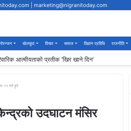
anitoday.com
| marketing@nigranitoday.com
नोरन्जन
खेलकुद
विचार
समाज
विज्ञान प्रविधि
राजनीति
यमा अक्षयकोष स्थापना गर्ने घोषणा
र ११ गते हुने
केन्द्रको उदघाटन मंसिर