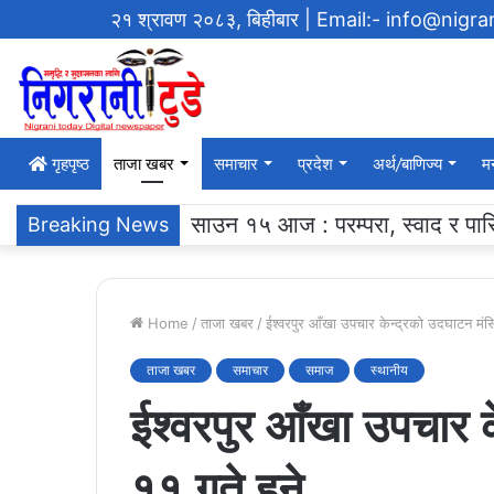
२१ श्रावण २०८३, बिहीबार
| Email:- info@nigr
गृहपृष्‍ठ
ताजा खबर
समाचार
प्रदेश
अर्थ/बाणिज्य
म
एसएलसी ब्याच २०६१ ले ग¥यो विद्याल
Breaking News
Home
/
ताजा खबर
/
ईश्वरपुर आँखा उपचार केन्द्रको उदघाटन मंसि
ताजा खबर
समाचार
समाज
स्थानीय
ईश्वरपुर आँखा उपचार 
११ गते हुने