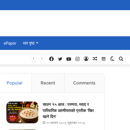
ePaper
थप पृष्ठ
Facebook
Twitter
YouTube
Instagram
Log
Random
Sidebar
Switch
Se
In
Article
skin
for
Popular
Recent
Comments
साउन १५ आज : परम्परा, स्वाद र
पारिवारिक आत्मीयताको प्रतीक ‘खिर
खाने दिन’
१५ श्रावण २०८३, शुक्रबार ११:३८