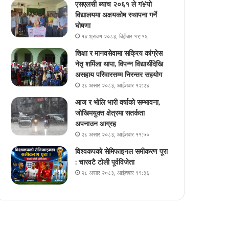
एसएलसी ब्याच २०६१ ले ग¥यो
विद्यालयमा अक्षयकोष स्थापना गर्ने
घोषणा
१४ श्रावण २०८३, बिहीबार १९:१६
शिक्षा र मानवसेवामा सक्रिय कांग्रेस
नेतृ शर्मिला थापा, विपन्न विद्यार्थीदेखि
असहाय परिवारसम्म निरन्तर सहयोग
२८ असार २०८३, आईतवार १२:२४
आज र भोलि भारी वर्षाको सम्भावना,
जोखिमयुक्त क्षेत्रमा सतर्कता
अपनाउन आग्रह
२८ असार २०८३, आईतवार ११:५०
विश्वकपको सेमिफाइनल समीकरण पूरा
: चारवटै टोली पूर्वविजेता
२८ असार २०८३, आईतवार ११:३६