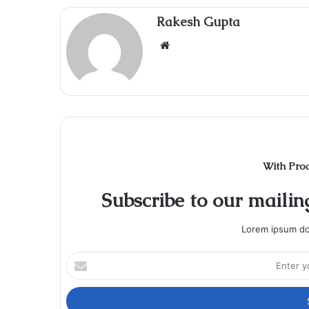
Rakesh Gupta
Website
With Pro
Subscribe to our mailing
Lorem ipsum dol
Enter
your
Email
address