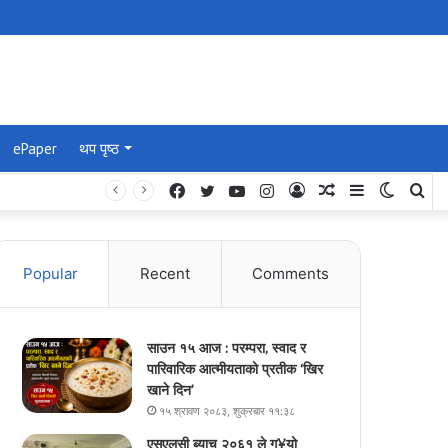
ePaper
थप पृष्ठ
Facebook
Twitter
YouTube
Instagram
Log
Random
Sidebar
Switch
Se
In
Article
skin
for
Popular
Recent
Comments
साउन १५ आज : परम्परा, स्वाद र
पारिवारिक आत्मीयताको प्रतीक ‘खिर
खाने दिन’
१५ श्रावण २०८३, शुक्रबार ११:३८
एसएलसी ब्याच २०६१ ले ग¥यो