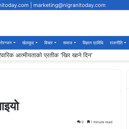
anitoday.com
| marketing@nigranitoday.com
नोरन्जन
खेलकुद
विचार
समाज
विज्ञान प्रविधि
राजनीति
यमा अक्षयकोष स्थापना गर्ने घोषणा
ाइयो
0
1 minute read