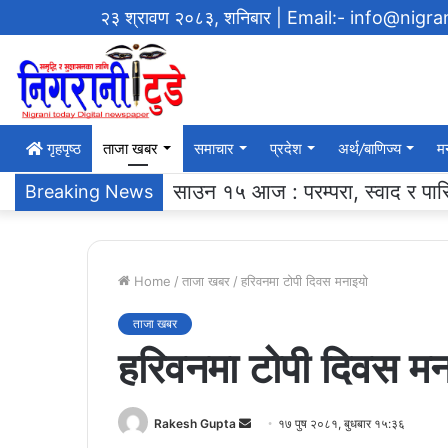
२३ श्रावण २०८३, शनिबार
| Email:- info@nigr
गृहपृष्‍ठ
ताजा खबर
समाचार
प्रदेश
अर्थ/बाणिज्य
म
एसएलसी ब्याच २०६१ ले ग¥यो विद्याल
Breaking News
Home
/
ताजा खबर
/
हरिवनमा टोपी दिवस मनाइयो
ताजा खबर
हरिवनमा टोपी दिवस मन
Send
Rakesh Gupta
१७ पुष २०८१, बुधबार १५:३६
an