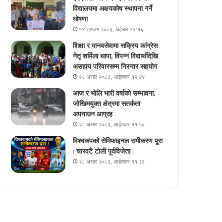
विद्यालयमा अक्षयकोष स्थापना गर्ने
घोषणा
१४ श्रावण २०८३, बिहीबार १९:१६
शिक्षा र मानवसेवामा सक्रिय कांग्रेस
नेतृ शर्मिला थापा, विपन्न विद्यार्थीदेखि
असहाय परिवारसम्म निरन्तर सहयोग
२८ असार २०८३, आईतवार १२:२४
आज र भोलि भारी वर्षाको सम्भावना,
जोखिमयुक्त क्षेत्रमा सतर्कता
अपनाउन आग्रह
२८ असार २०८३, आईतवार ११:५०
विश्वकपको सेमिफाइनल समीकरण पूरा
: चारवटै टोली पूर्वविजेता
२८ असार २०८३, आईतवार ११:३६