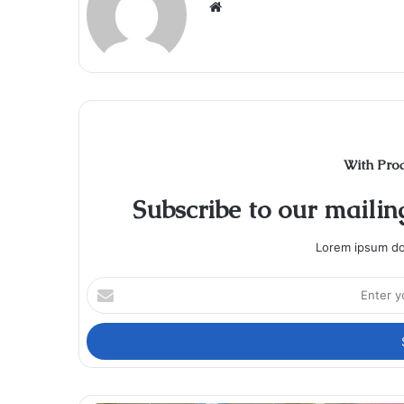
Website
With Pro
Subscribe to our mailing
Lorem ipsum dol
Enter
your
Email
address