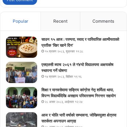
Popular
Recent
Comments
साउन १५ आज : परम्परा, स्वाद र पारिवारिक आत्मीयताको
प्रतीक ‘खिर खाने दिन’
१५ श्रावण २०८३, शुक्रबार ११:३८
एसएलसी ब्याच २०६१ ले ग¥यो विद्यालयमा अक्षयकोष
स्थापना गर्ने घोषणा
१४ श्रावण २०८३, बिहीबार १९:१६
शिक्षा र मानवसेवामा सक्रिय कांग्रेस नेतृ शर्मिला थापा,
विपन्न विद्यार्थीदेखि असहाय परिवारसम्म निरन्तर सहयोग
२८ असार २०८३, आईतवार १२:२४
आज र भोलि भारी वर्षाको सम्भावना, जोखिमयुक्त क्षेत्रमा
सतर्कता अपनाउन आग्रह