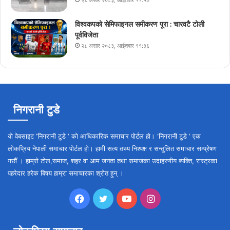
२८ असार २०८३, आईतवार ११:५०
विश्वकपको सेमिफाइनल समीकरण पूरा : चारवटै टोली
पूर्वविजेता
२८ असार २०८३, आईतवार ११:३६
निगरानी टुडे
यो वेबसाइट ‘निगरानी टुडे ‘ को आधिकारिक समाचार पोर्टल हो। ‘निगरानी टुडे ‘ एक
लोकप्रिय नेपाली समाचार पोर्टल हो। हामी सत्य तथ्य निश्पक्ष र सन्तुलित समाचार सम्प्रेषण
गर्छौँ । हाम्रो टोल,समाज, शहर वा आम जनता तथा समाजका उदाहरणीय ब्यक्ति, रास्ट्रका
पहरेदार हरेक बिषय हाम्रा समाचारका श्रोत हुन् ।
Facebook
Twitter
YouTube
Instagram