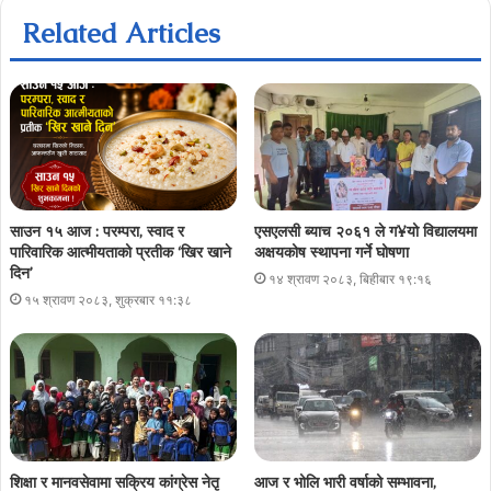
Related Articles
साउन १५ आज : परम्परा, स्वाद र
एसएलसी ब्याच २०६१ ले ग¥यो विद्यालयमा
पारिवारिक आत्मीयताको प्रतीक ‘खिर खाने
अक्षयकोष स्थापना गर्ने घोषणा
दिन’
१४ श्रावण २०८३, बिहीबार १९:१६
१५ श्रावण २०८३, शुक्रबार ११:३८
शिक्षा र मानवसेवामा सक्रिय कांग्रेस नेतृ
आज र भोलि भारी वर्षाको सम्भावना,