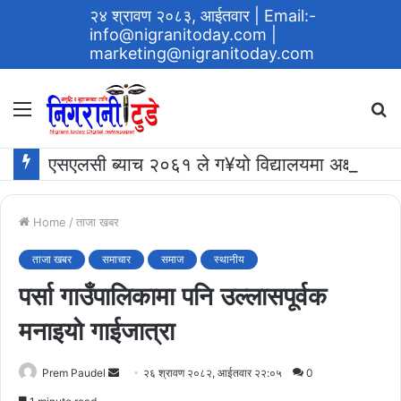
२४ श्रावण २०८३, आईतवार
| Email:-
info@nigranitoday.com
|
marketing@nigranitoday.com
Menu
S
fo
एसएलसी ब्याच २०६१ ले ग¥यो विद्यालयमा अक्षयकोष स्थापना गर्ने घोषणा
Home
/
ताजा खबर
ताजा खबर
समाचार
समाज
स्थानीय
पर्सा गाउँपालिकामा पनि उल्लासपूर्वक
मनाइयो गाईजात्रा
Send
Prem Paudel
२६ श्रावण २०८२, आईतवार २२:०५
0
an