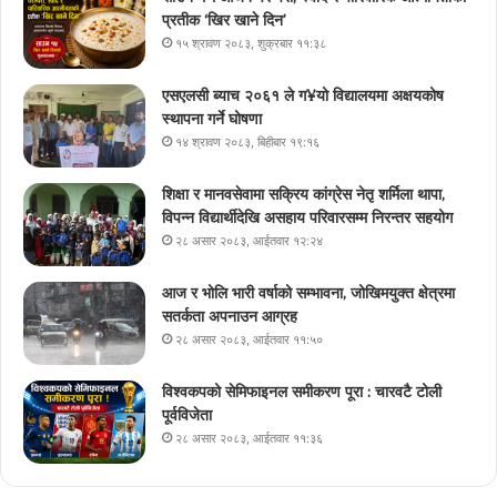
प्रतीक ‘खिर खाने दिन’
१५ श्रावण २०८३, शुक्रबार ११:३८
एसएलसी ब्याच २०६१ ले ग¥यो विद्यालयमा अक्षयकोष
स्थापना गर्ने घोषणा
१४ श्रावण २०८३, बिहीबार १९:१६
शिक्षा र मानवसेवामा सक्रिय कांग्रेस नेतृ शर्मिला थापा,
विपन्न विद्यार्थीदेखि असहाय परिवारसम्म निरन्तर सहयोग
२८ असार २०८३, आईतवार १२:२४
आज र भोलि भारी वर्षाको सम्भावना, जोखिमयुक्त क्षेत्रमा
सतर्कता अपनाउन आग्रह
२८ असार २०८३, आईतवार ११:५०
विश्वकपको सेमिफाइनल समीकरण पूरा : चारवटै टोली
पूर्वविजेता
२८ असार २०८३, आईतवार ११:३६