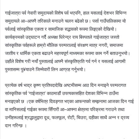
गाईजात्रा पर्व नेवारी समुदायको विशेष पर्व भएपनि, हाल यसलाई देशभर विभिन्न
समुदायले आ–आफ्नै तरिकाले मनाउने चलन बढेको छ। पर्सा गाउँपालिकामा यो
पर्वलाई सांस्कृतिक एकता र सामाजिक सद्भावको रूपमा लिइएको देखियो।
कार्यक्रमको उद्घाटन गर्दै अध्यक्ष धिरेन्द्र राय बिस्पतले गाईजात्रा जस्तो
सांस्कृतिक पर्वहरूले हाम्रो मौलिक परम्परालाई संरक्षण मात्र नगरी, समाजमा
जातीय र धार्मिक एकता बढाउने महत्त्वपूर्ण माध्यमका रूपमा काम गर्ने बताउनुभयो।
उहाँले विशेष गरी नयाँ पुस्तालाई आफ्नै संस्कृतिप्रति गर्व गर्न र यसलाई आगामी
पुस्तासम्म पु¥याउने जिम्मेवारी लिन आग्रह गर्नुभयो।
प्रत्येक वर्ष भाद्र कृष्ण प्रतिपदादेखि अष्टमीसम्म आठ दिन मनाइने परम्परागत
सांस्कृतिक पर्व ‘गाईजात्रा’ काठमाडौं उपत्यकासहित देशका विभिन्न ठाउँमा
मनाइएको छ ।एक वर्षभित्र दिवङ्गत भएका आफन्तको सम्झनामा आजका दिन गाई
वा मानिसलाई गाईका रूपमा सिँगारी आ–आफ्ना क्षेत्रमा परिक्रमा गराउने तथा
उनीहरूलाई श्रद्धालुद्वारा दूध, फलफूल, रोटी, चिउरा, दहीका साथै अन्न र द्रव्य
दान गरिन्छ ।