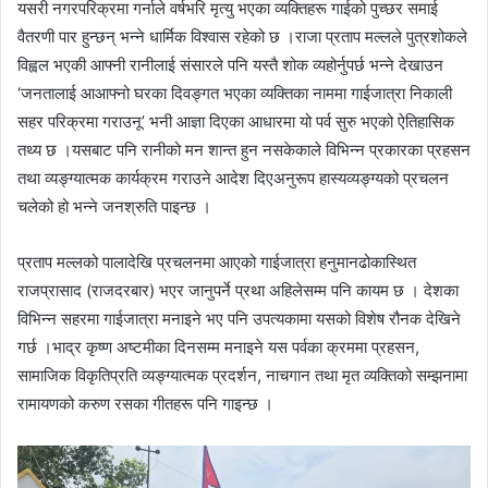
यसरी नगरपरिक्रमा गर्नाले वर्षभरि मृत्यु भएका व्यक्तिहरू गाईको पुच्छर समाई
वैतरणी पार हुन्छन् भन्ने धार्मिक विश्वास रहेको छ ।राजा प्रताप मल्लले पुत्रशोकले
विह्वल भएकी आफ्नी रानीलाई संसारले पनि यस्तै शोक व्यहोर्नुपर्छ भन्ने देखाउन
‘जनतालाई आआफ्नो घरका दिवङ्गत भएका व्यक्तिका नाममा गाईजात्रा निकाली
सहर परिक्रमा गराउनू’ भनी आज्ञा दिएका आधारमा यो पर्व सुरु भएको ऐतिहासिक
तथ्य छ ।यसबाट पनि रानीको मन शान्त हुन नसकेकाले विभिन्न प्रकारका प्रहसन
तथा व्यङ्ग्यात्मक कार्यक्रम गराउने आदेश दिएअनुरूप हास्यव्यङ्ग्यको प्रचलन
चलेको हो भन्ने जनश्रुति पाइन्छ ।
प्रताप मल्लको पालादेखि प्रचलनमा आएको गाईजात्रा हनुमानढोकास्थित
राजप्रासाद (राजदरबार) भएर जानुपर्ने प्रथा अहिलेसम्म पनि कायम छ । देशका
विभिन्न सहरमा गाईजात्रा मनाइने भए पनि उपत्यकामा यसको विशेष रौनक देखिने
गर्छ ।भाद्र कृष्ण अष्टमीका दिनसम्म मनाइने यस पर्वका क्रममा प्रहसन,
सामाजिक विकृतिप्रति व्यङ्ग्यात्मक प्रदर्शन, नाचगान तथा मृत व्यक्तिको सम्झनामा
रामायणको करुण रसका गीतहरू पनि गाइन्छ ।