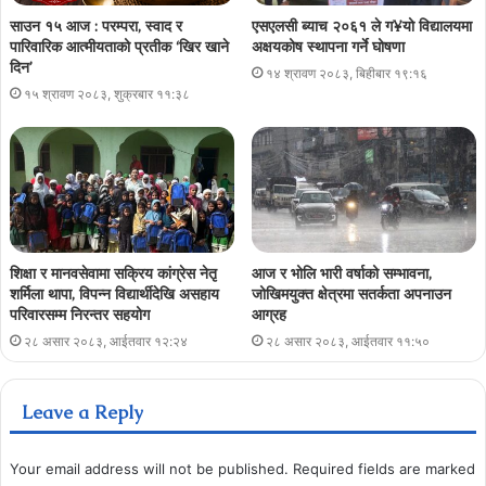
साउन १५ आज : परम्परा, स्वाद र
एसएलसी ब्याच २०६१ ले ग¥यो विद्यालयमा
पारिवारिक आत्मीयताको प्रतीक ‘खिर खाने
अक्षयकोष स्थापना गर्ने घोषणा
दिन’
१४ श्रावण २०८३, बिहीबार १९:१६
१५ श्रावण २०८३, शुक्रबार ११:३८
शिक्षा र मानवसेवामा सक्रिय कांग्रेस नेतृ
आज र भोलि भारी वर्षाको सम्भावना,
शर्मिला थापा, विपन्न विद्यार्थीदेखि असहाय
जोखिमयुक्त क्षेत्रमा सतर्कता अपनाउन
परिवारसम्म निरन्तर सहयोग
आग्रह
२८ असार २०८३, आईतवार १२:२४
२८ असार २०८३, आईतवार ११:५०
Leave a Reply
Your email address will not be published.
Required fields are marked