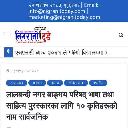
२२ श्रावण २०८३, शुक्रबार
| Email:-
info@nigranitoday.com
|
marketing@nigranitoday.com
Menu
S
fo
एसएलसी ब्याच २०६१ ले ग¥यो विद्यालयमा अक्षयकोष स्थापना गर्ने घोषणा
Home
/
ताजा खबर
ताजा खबर
समाचार
समाज
साहित्य कला
स्थानीय
लालबन्दी नगर वाङ्मय परिषद् भाषा तथा
साहित्य पुरस्कारका लागि १० कृतिहरूको
नाम सार्वजनिक