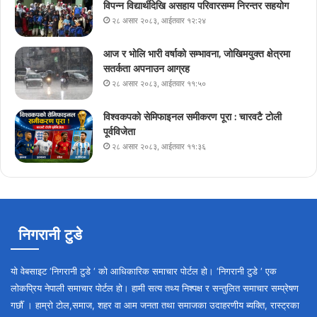
विपन्न विद्यार्थीदेखि असहाय परिवारसम्म निरन्तर सहयोग
२८ असार २०८३, आईतवार १२:२४
आज र भोलि भारी वर्षाको सम्भावना, जोखिमयुक्त क्षेत्रमा
सतर्कता अपनाउन आग्रह
२८ असार २०८३, आईतवार ११:५०
विश्वकपको सेमिफाइनल समीकरण पूरा : चारवटै टोली
पूर्वविजेता
२८ असार २०८३, आईतवार ११:३६
निगरानी टुडे
यो वेबसाइट ‘निगरानी टुडे ‘ को आधिकारिक समाचार पोर्टल हो। ‘निगरानी टुडे ‘ एक
लोकप्रिय नेपाली समाचार पोर्टल हो। हामी सत्य तथ्य निश्पक्ष र सन्तुलित समाचार सम्प्रेषण
गर्छौँ । हाम्रो टोल,समाज, शहर वा आम जनता तथा समाजका उदाहरणीय ब्यक्ति, रास्ट्रका