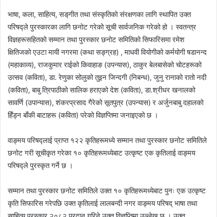
‎भाषा, कला, साहित्य, सङ्‌गीत तथा संस्कृतिको संरक्षणका लागि स्थापित उक्त
परिषद्ले पुरस्कारका लागि छनोट गरेको सूची सार्वजनिक गरेको हो । स्वतन्त्र
विज्ञहरूसहितको सम्मान तथा पुरस्कार छनोट समितिको सिफारिसमा रमेश
क्षितिजको एउटा मायी नगरमा (कथा सङ्ग्रह) , माधवी वियोगीको कर्मयोगी षडानन्द
(महाकाव्य), राजकुमार राईको किवाहाङ (उपन्यास), ठाकुर बेलबासेको चोटहरूको
उत्सव (कविता), डा. रेणुका सोलुको तुइन जिन्दगी (निबन्ध), जुनु रानाको रातो नदी
(कविता), बाबु त्रिपाठीको सालिक हराएको देश (कविता), डा.श्रीधर खनालको
सावर्णि (उपान्यास), शंकरप्रसाद गैरेको सूतपुत्र (उपन्यास) र अर्जुनबाबु दहालको
हिँड्न बाँकी बाटाहरू (कविता) परेको विज्ञप्तिमा जनाइएको छ ।
‎वाङ्मय परिषद्लाई प्राप्त १२२ कृतिहरूमध्ये सम्मान तथा पुरस्कार छनोट समितिले
छनोट गरी सूचीकृत गरेका १० कृतिहरूमध्येबाट उत्कृष्ट एक कृतिलाई वाङ्मय
परिषद्ले पुरस्कृत गर्ने छ ।
‎सम्मान तथा पुरस्कार छनोट समितिले उक्त १० कृतिहरूमध्येबाट पुनः एक उत्कृष्ट
कृति सिफारिस गरेपछि उक्त कृतिलाई लालबन्दी नगर वाङ्मय परिषद् भाषा तथा
साहित्य पुरस्कार २०८२ प्रदान गरिने उक्त विज्ञप्तिमा उल्लेख छ । उक्त