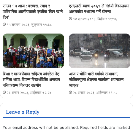
साउन १५ आज : परम्परा, स्वाद र
एसएलसी ब्याच २०६१ ले ग¥यो विद्यालयमा
पारिवारिक आत्मीयताको प्रतीक ‘खिर खाने
अक्षयकोष स्थापना गर्ने घोषणा
दिन’
१४ श्रावण २०८३, बिहीबार १९:१६
१५ श्रावण २०८३, शुक्रबार ११:३८
शिक्षा र मानवसेवामा सक्रिय कांग्रेस नेतृ
आज र भोलि भारी वर्षाको सम्भावना,
शर्मिला थापा, विपन्न विद्यार्थीदेखि असहाय
जोखिमयुक्त क्षेत्रमा सतर्कता अपनाउन
परिवारसम्म निरन्तर सहयोग
आग्रह
२८ असार २०८३, आईतवार १२:२४
२८ असार २०८३, आईतवार ११:५०
Leave a Reply
Your email address will not be published.
Required fields are marked