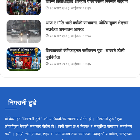
विपन्न विद्यार्थीदेखि असहाय परिवारसम्म निरन्तर सहयोग
२८ असार २०८३, आईतवार १२:२४
आज र भोलि भारी वर्षाको सम्भावना, जोखिमयुक्त क्षेत्रमा
सतर्कता अपनाउन आग्रह
२८ असार २०८३, आईतवार ११:५०
विश्वकपको सेमिफाइनल समीकरण पूरा : चारवटै टोली
पूर्वविजेता
२८ असार २०८३, आईतवार ११:३६
निगरानी टुडे
यो वेबसाइट ‘निगरानी टुडे ‘ को आधिकारिक समाचार पोर्टल हो। ‘निगरानी टुडे ‘ एक
लोकप्रिय नेपाली समाचार पोर्टल हो। हामी सत्य तथ्य निश्पक्ष र सन्तुलित समाचार सम्प्रेषण
गर्छौँ । हाम्रो टोल,समाज, शहर वा आम जनता तथा समाजका उदाहरणीय ब्यक्ति, रास्ट्रका