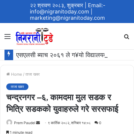
२२ श्रावण २०८३, शुक्रबार
| Email:-
info@nigranitoday.com
|
marketing@nigranitoday.com
Menu
S
fo
एसएलसी ब्याच २०६१ ले ग¥यो विद्यालयमा अक्षयकोष स्थापना गर्ने घोषणा
Home
/
ताजा खबर
ताजा खबर
चन्द्रनगर –६, कामदमा मुल सडक र
भित्रि सडकको युवाहरुले गरे सरसफाई
Send
Prem Paudel
९ कार्तिक २०८२, शनिबार १४:०८
0
an
1 minute read