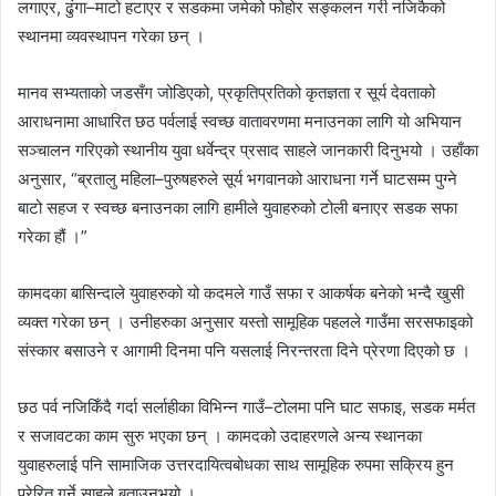
लगाएर, ढुंगा–माटो हटाएर र सडकमा जमेको फोहोर सङ्कलन गरी नजिकैको
स्थानमा व्यवस्थापन गरेका छन् ।
मानव सभ्यताको जडसँग जोडिएको, प्रकृतिप्रतिको कृतज्ञता र सूर्य देवताको
आराधनामा आधारित छठ पर्वलाई स्वच्छ वातावरणमा मनाउनका लागि यो अभियान
सञ्चालन गरिएको स्थानीय युवा धर्वेन्द्र प्रसाद साहले जानकारी दिनुभयो । उहाँका
अनुसार, “ब्रतालु महिला–पुरुषहरुले सूर्य भगवानको आराधना गर्ने घाटसम्म पुग्ने
बाटो सहज र स्वच्छ बनाउनका लागि हामीले युवाहरुको टोली बनाएर सडक सफा
गरेका हौं ।”
कामदका बासिन्दाले युवाहरुको यो कदमले गाउँ सफा र आकर्षक बनेको भन्दै खुसी
व्यक्त गरेका छन् । उनीहरुका अनुसार यस्तो सामूहिक पहलले गाउँमा सरसफाइको
संस्कार बसाउने र आगामी दिनमा पनि यसलाई निरन्तरता दिने प्रेरणा दिएको छ ।
छठ पर्व नजिकिँदै गर्दा सर्लाहीका विभिन्न गाउँ–टोलमा पनि घाट सफाइ, सडक मर्मत
र सजावटका काम सुरु भएका छन् । कामदको उदाहरणले अन्य स्थानका
युवाहरुलाई पनि सामाजिक उत्तरदायित्वबोधका साथ सामूहिक रुपमा सक्रिय हुन
प्रेरित गर्ने साहले बताउनुभयो ।