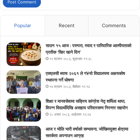
Popular
Recent
Comments
साउन १५ आज : परम्परा, स्वाद र पारिवारिक आत्मीयताको
प्रतीक ‘खिर खाने दिन’
१५ श्रावण २०८३, शुक्रबार ११:३८
एसएलसी ब्याच २०६१ ले ग¥यो विद्यालयमा अक्षयकोष
स्थापना गर्ने घोषणा
१४ श्रावण २०८३, बिहीबार १९:१६
शिक्षा र मानवसेवामा सक्रिय कांग्रेस नेतृ शर्मिला थापा,
विपन्न विद्यार्थीदेखि असहाय परिवारसम्म निरन्तर सहयोग
२८ असार २०८३, आईतवार १२:२४
आज र भोलि भारी वर्षाको सम्भावना, जोखिमयुक्त क्षेत्रमा
सतर्कता अपनाउन आग्रह