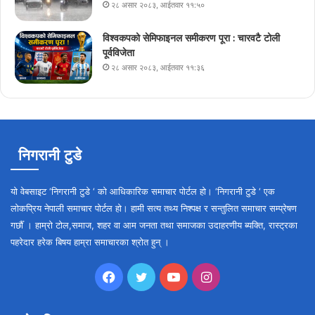
२८ असार २०८३, आईतवार ११:५०
विश्वकपको सेमिफाइनल समीकरण पूरा : चारवटै टोली
पूर्वविजेता
२८ असार २०८३, आईतवार ११:३६
निगरानी टुडे
यो वेबसाइट ‘निगरानी टुडे ‘ को आधिकारिक समाचार पोर्टल हो। ‘निगरानी टुडे ‘ एक
लोकप्रिय नेपाली समाचार पोर्टल हो। हामी सत्य तथ्य निश्पक्ष र सन्तुलित समाचार सम्प्रेषण
गर्छौँ । हाम्रो टोल,समाज, शहर वा आम जनता तथा समाजका उदाहरणीय ब्यक्ति, रास्ट्रका
पहरेदार हरेक बिषय हाम्रा समाचारका श्रोत हुन् ।
Facebook
Twitter
YouTube
Instagram