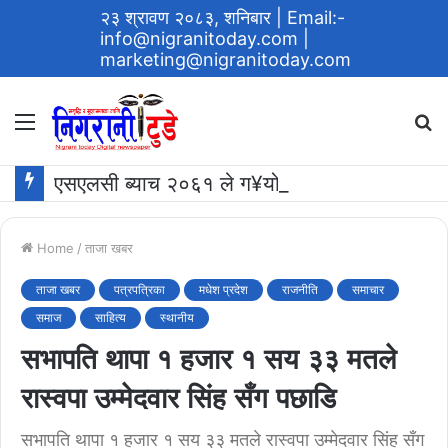
२३ श्रावण २०८३, शनिबार
| Email:-
info@nigranitoday.com
|
marketing@nigranitoday.com
Menu
S
fo
एसएलसी ब्याच २०६१ ले ग¥यो विद्यालयमा अक्षयकोष स्थापना गर्ने घोषणा
Home
/
ताजा खबर
ताजा खबर
पत्रपत्रिका
मधेश प्रदेश
राजनीति
समाचार
समाज
साहित्य
स्थानीय
सभापति थापा १ हजार १ सय ३३ मतले
रास्वपा उम्मेदवार सिंह सँग पछाडि
सभापति थापा १ हजार १ सय ३३ मतले रास्वपा उम्मेदवार सिंह सँग