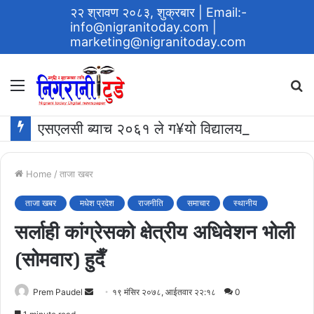
२२ श्रावण २०८३, शुक्रबार
| Email:-
info@nigranitoday.com
|
marketing@nigranitoday.com
Menu
S
fo
एसएलसी ब्याच २०६१ ले ग¥यो विद्यालयमा अक्षयकोष स्थापना गर्ने घोषणा
Home
/
ताजा खबर
ताजा खबर
मधेश प्रदेश
राजनीति
समाचार
स्थानीय
सर्लाही कांग्रेसको क्षेत्रीय अधिवेशन भोली
(सोमवार) हुदैँ
Send
Prem Paudel
१९ मंसिर २०७८, आईतवार २२:१८
0
an