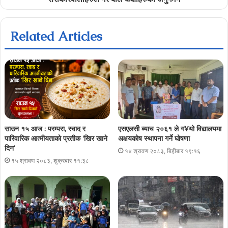
Related Articles
साउन १५ आज : परम्परा, स्वाद र
एसएलसी ब्याच २०६१ ले ग¥यो विद्यालयमा
पारिवारिक आत्मीयताको प्रतीक ‘खिर खाने
अक्षयकोष स्थापना गर्ने घोषणा
दिन’
१४ श्रावण २०८३, बिहीबार १९:१६
१५ श्रावण २०८३, शुक्रबार ११:३८