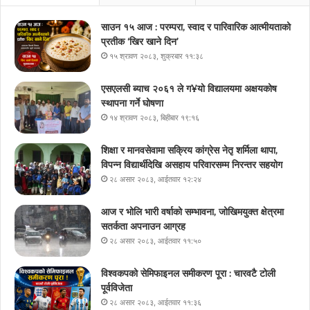
साउन १५ आज : परम्परा, स्वाद र पारिवारिक आत्मीयताको
प्रतीक ‘खिर खाने दिन’
१५ श्रावण २०८३, शुक्रबार ११:३८
एसएलसी ब्याच २०६१ ले ग¥यो विद्यालयमा अक्षयकोष
स्थापना गर्ने घोषणा
१४ श्रावण २०८३, बिहीबार १९:१६
शिक्षा र मानवसेवामा सक्रिय कांग्रेस नेतृ शर्मिला थापा,
विपन्न विद्यार्थीदेखि असहाय परिवारसम्म निरन्तर सहयोग
२८ असार २०८३, आईतवार १२:२४
आज र भोलि भारी वर्षाको सम्भावना, जोखिमयुक्त क्षेत्रमा
सतर्कता अपनाउन आग्रह
२८ असार २०८३, आईतवार ११:५०
विश्वकपको सेमिफाइनल समीकरण पूरा : चारवटै टोली
पूर्वविजेता
२८ असार २०८३, आईतवार ११:३६