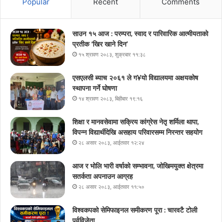
Popular
Recent
Comments
साउन १५ आज : परम्परा, स्वाद र पारिवारिक आत्मीयताको
प्रतीक ‘खिर खाने दिन’
१५ श्रावण २०८३, शुक्रबार ११:३८
एसएलसी ब्याच २०६१ ले ग¥यो विद्यालयमा अक्षयकोष
स्थापना गर्ने घोषणा
१४ श्रावण २०८३, बिहीबार १९:१६
शिक्षा र मानवसेवामा सक्रिय कांग्रेस नेतृ शर्मिला थापा,
विपन्न विद्यार्थीदेखि असहाय परिवारसम्म निरन्तर सहयोग
२८ असार २०८३, आईतवार १२:२४
आज र भोलि भारी वर्षाको सम्भावना, जोखिमयुक्त क्षेत्रमा
सतर्कता अपनाउन आग्रह
२८ असार २०८३, आईतवार ११:५०
विश्वकपको सेमिफाइनल समीकरण पूरा : चारवटै टोली
पूर्वविजेता