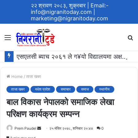
२२ श्रावण २०८३, शुक्रबार
| Email:-
info@nigranitoday.com
|
marketing@nigranitoday.com
Menu
S
fo
एसएलसी ब्याच २०६१ ले ग¥यो विद्यालयमा अक्षयकोष स्थापना गर्ने घोषणा
Home
/
ताजा खबर
ताजा खबर
मधेश प्रदेश
समाचार
समाज
स्थानीय
बाल विकास नेपालको समाजिक लेखा
परिक्षण कार्यक्रम सम्पन्न
Send
Prem Paudel
२५ मंसिर २०७८, शनिबार २०:४४
0
an