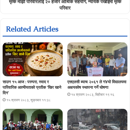
मृत्क माझी परिवारलाई २० हजार आर्थिक सहयोग, न्यायकै पर्खाईमा मृत्क
परिवार
Related Articles
साउन १५ आज : परम्परा, स्वाद र
एसएलसी ब्याच २०६१ ले ग¥यो विद्यालयमा
पारिवारिक आत्मीयताको प्रतीक ‘खिर खाने
अक्षयकोष स्थापना गर्ने घोषणा
दिन’
१४ श्रावण २०८३, बिहीबार १९:१६
१५ श्रावण २०८३, शुक्रबार ११:३८