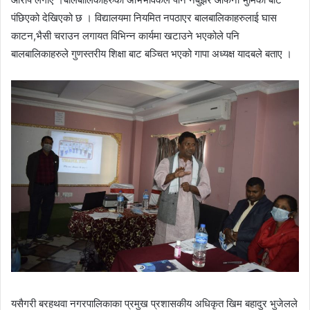
पंछिएको देखिएको छ । विद्यालयमा नियमित नपठाएर बालबालिकाहरुलाई घास
काटन,भैसी चराउन लगायत विभिन्न कार्यमा खटाउने भएकोले पनि
बालबालिकाहरुले गुणस्तरीय शिक्षा बाट बञ्चित भएको गापा अध्यक्ष यादबले बताए ।
यसैगरी बरहथवा नगरपालिकाका प्रमुख प्रशासकीय अधिकृत खिम बहादुर भुजेलले