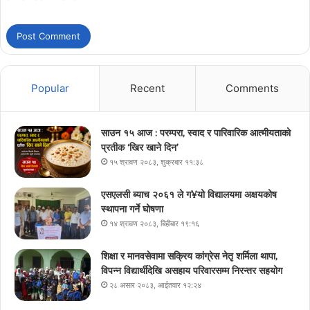
Popular
Recent
Comments
साउन १५ आज : परम्परा, स्वाद र पारिवारिक आत्मीयताको
प्रतीक ‘खिर खाने दिन’
१५ श्रावण २०८३, शुक्रबार ११:३८
एसएलसी ब्याच २०६१ ले ग¥यो विद्यालयमा अक्षयकोष
स्थापना गर्ने घोषणा
१४ श्रावण २०८३, बिहीबार १९:१६
शिक्षा र मानवसेवामा सक्रिय कांग्रेस नेतृ शर्मिला थापा,
विपन्न विद्यार्थीदेखि असहाय परिवारसम्म निरन्तर सहयोग
२८ असार २०८३, आईतवार १२:२४