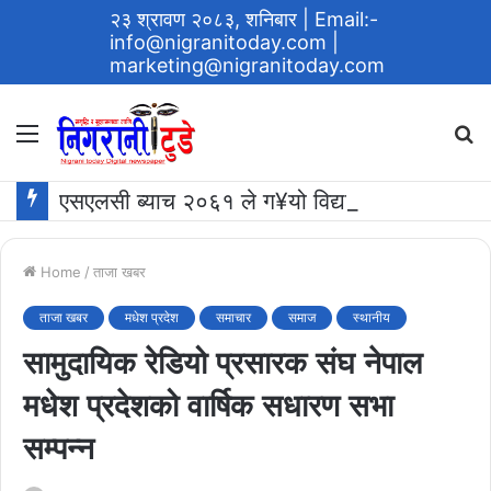
२३ श्रावण २०८३, शनिबार
| Email:-
info@nigranitoday.com
|
marketing@nigranitoday.com
Menu
S
fo
एसएलसी ब्याच २०६१ ले ग¥यो विद्यालयमा अक्षयकोष स्थापना गर्ने घोषणा
Home
/
ताजा खबर
ताजा खबर
मधेश प्रदेश
समाचार
समाज
स्थानीय
सामुदायिक रेडियो प्रसारक संघ नेपाल
मधेश प्रदेशको वार्षिक सधारण सभा
सम्पन्न