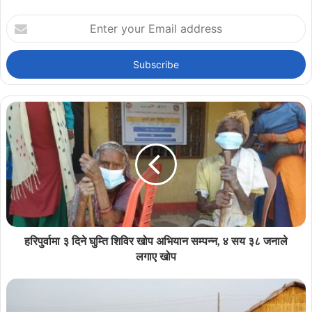
Enter
your
Email
address
हरिपुर्वामा ३ दिने घुम्ति शिविर खोप अभियान सम्पन्न, ४ सय ३८ जनाले
लगाए खोप