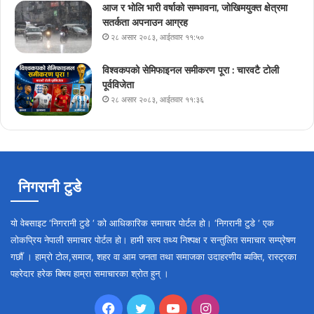
आज र भोलि भारी वर्षाको सम्भावना, जोखिमयुक्त क्षेत्रमा
सतर्कता अपनाउन आग्रह
२८ असार २०८३, आईतवार ११:५०
विश्वकपको सेमिफाइनल समीकरण पूरा : चारवटै टोली
पूर्वविजेता
२८ असार २०८३, आईतवार ११:३६
निगरानी टुडे
यो वेबसाइट ‘निगरानी टुडे ‘ को आधिकारिक समाचार पोर्टल हो। ‘निगरानी टुडे ‘ एक
लोकप्रिय नेपाली समाचार पोर्टल हो। हामी सत्य तथ्य निश्पक्ष र सन्तुलित समाचार सम्प्रेषण
गर्छौँ । हाम्रो टोल,समाज, शहर वा आम जनता तथा समाजका उदाहरणीय ब्यक्ति, रास्ट्रका
पहरेदार हरेक बिषय हाम्रा समाचारका श्रोत हुन् ।
Facebook
Twitter
YouTube
Instagram