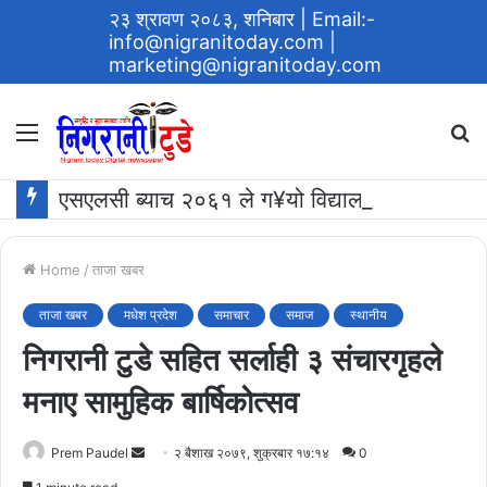
२३ श्रावण २०८३, शनिबार
| Email:-
info@nigranitoday.com
|
marketing@nigranitoday.com
Menu
S
fo
एसएलसी ब्याच २०६१ ले ग¥यो विद्यालयमा अक्षयकोष स्थापना गर्ने घोषणा
Home
/
ताजा खबर
ताजा खबर
मधेश प्रदेश
समाचार
समाज
स्थानीय
निगरानी टुडे सहित सर्लाही ३ संचारगृहले
मनाए सामुहिक बार्षिकोत्सव
Send
Prem Paudel
२ बैशाख २०७९, शुक्रबार १७:१४
0
an