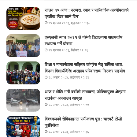
साउन १५ आज : परम्परा, स्वाद र पारिवारिक आत्मीयताको
प्रतीक ‘खिर खाने दिन’
१५ श्रावण २०८३, शुक्रबार ११:३८
एसएलसी ब्याच २०६१ ले ग¥यो विद्यालयमा अक्षयकोष
स्थापना गर्ने घोषणा
१४ श्रावण २०८३, बिहीबार १९:१६
शिक्षा र मानवसेवामा सक्रिय कांग्रेस नेतृ शर्मिला थापा,
विपन्न विद्यार्थीदेखि असहाय परिवारसम्म निरन्तर सहयोग
२८ असार २०८३, आईतवार १२:२४
आज र भोलि भारी वर्षाको सम्भावना, जोखिमयुक्त क्षेत्रमा
सतर्कता अपनाउन आग्रह
२८ असार २०८३, आईतवार ११:५०
विश्वकपको सेमिफाइनल समीकरण पूरा : चारवटै टोली
पूर्वविजेता
२८ असार २०८३, आईतवार ११:३६