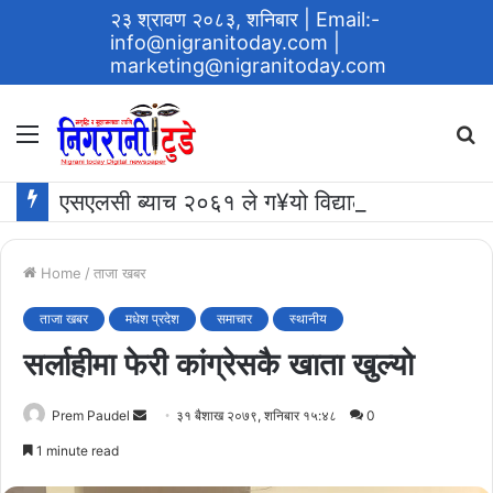
२३ श्रावण २०८३, शनिबार
| Email:-
info@nigranitoday.com
|
marketing@nigranitoday.com
Menu
S
fo
एसएलसी ब्याच २०६१ ले ग¥यो विद्यालयमा अक्षयकोष स्थापना गर्ने घोषणा
Home
/
ताजा खबर
ताजा खबर
मधेश प्रदेश
समाचार
स्थानीय
सर्लाहीमा फेरी कांग्रेसकै खाता खुल्यो
Send
Prem Paudel
३१ बैशाख २०७९, शनिबार १५:४८
0
an
1 minute read
email