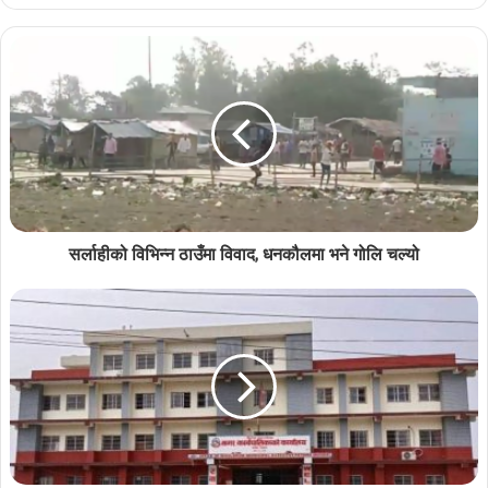
सर्लाहीको विभिन्न ठाउँमा विवाद, धनकौलमा भने गोलि चल्यो