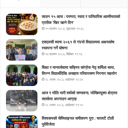
साउन १५ आज : परम्परा, स्वाद र पारिवारिक आत्मीयताको
प्रतीक ‘खिर खाने दिन’
१५ श्रावण २०८३, शुक्रबार ११:३८
एसएलसी ब्याच २०६१ ले ग¥यो विद्यालयमा अक्षयकोष
स्थापना गर्ने घोषणा
१४ श्रावण २०८३, बिहीबार १९:१६
शिक्षा र मानवसेवामा सक्रिय कांग्रेस नेतृ शर्मिला थापा,
विपन्न विद्यार्थीदेखि असहाय परिवारसम्म निरन्तर सहयोग
२८ असार २०८३, आईतवार १२:२४
आज र भोलि भारी वर्षाको सम्भावना, जोखिमयुक्त क्षेत्रमा
सतर्कता अपनाउन आग्रह
२८ असार २०८३, आईतवार ११:५०
विश्वकपको सेमिफाइनल समीकरण पूरा : चारवटै टोली
पूर्वविजेता