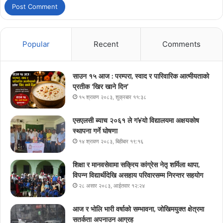
Popular
Recent
Comments
साउन १५ आज : परम्परा, स्वाद र पारिवारिक आत्मीयताको
प्रतीक ‘खिर खाने दिन’
१५ श्रावण २०८३, शुक्रबार ११:३८
एसएलसी ब्याच २०६१ ले ग¥यो विद्यालयमा अक्षयकोष
स्थापना गर्ने घोषणा
१४ श्रावण २०८३, बिहीबार १९:१६
शिक्षा र मानवसेवामा सक्रिय कांग्रेस नेतृ शर्मिला थापा,
विपन्न विद्यार्थीदेखि असहाय परिवारसम्म निरन्तर सहयोग
२८ असार २०८३, आईतवार १२:२४
आज र भोलि भारी वर्षाको सम्भावना, जोखिमयुक्त क्षेत्रमा
सतर्कता अपनाउन आग्रह