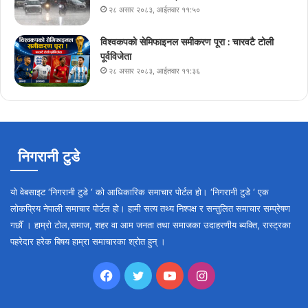
२८ असार २०८३, आईतवार ११:५०
विश्वकपको सेमिफाइनल समीकरण पूरा : चारवटै टोली
पूर्वविजेता
२८ असार २०८३, आईतवार ११:३६
निगरानी टुडे
यो वेबसाइट ‘निगरानी टुडे ‘ को आधिकारिक समाचार पोर्टल हो। ‘निगरानी टुडे ‘ एक
लोकप्रिय नेपाली समाचार पोर्टल हो। हामी सत्य तथ्य निश्पक्ष र सन्तुलित समाचार सम्प्रेषण
गर्छौँ । हाम्रो टोल,समाज, शहर वा आम जनता तथा समाजका उदाहरणीय ब्यक्ति, रास्ट्रका
पहरेदार हरेक बिषय हाम्रा समाचारका श्रोत हुन् ।
Facebook
Twitter
YouTube
Instagram