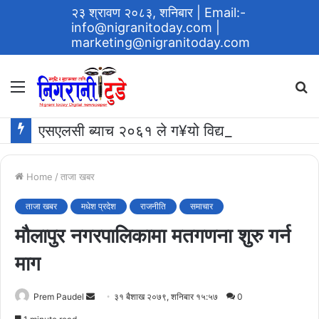
२३ श्रावण २०८३, शनिबार
| Email:-
info@nigranitoday.com
|
marketing@nigranitoday.com
Menu
S
fo
एसएलसी ब्याच २०६१ ले ग¥यो विद्यालयमा अक्षयकोष स्थापना गर्ने घोषणा
Home
/
ताजा खबर
ताजा खबर
मधेश प्रदेश
राजनीति
समाचार
मौलापुर नगरपालिकामा मतगणना शुरु गर्न
माग
Send
Prem Paudel
३१ बैशाख २०७९, शनिबार १५:५७
0
an