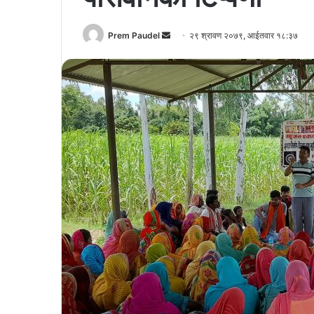
Send
Prem Paudel
२९ श्रावण २०७९, आईतवार १८:३७
an
email