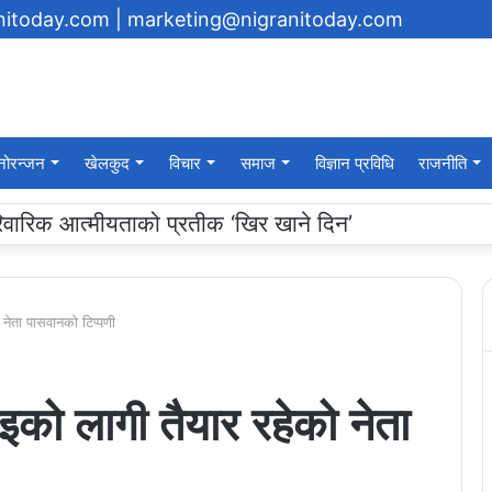
anitoday.com
| marketing@nigranitoday.com
नोरन्जन
खेलकुद
विचार
समाज
विज्ञान प्रविधि
राजनीति
यमा अक्षयकोष स्थापना गर्ने घोषणा
 नेता पासवानको टिप्पणी
इको लागी तैयार रहेको नेता