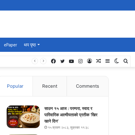
ePaper
थप पृष्ठ
Facebook
Twitter
YouTube
Instagram
Log
Random
Sidebar
Switch
Se
In
Article
skin
for
Popular
Recent
Comments
साउन १५ आज : परम्परा, स्वाद र
पारिवारिक आत्मीयताको प्रतीक ‘खिर
खाने दिन’
१५ श्रावण २०८३, शुक्रबार ११:३८