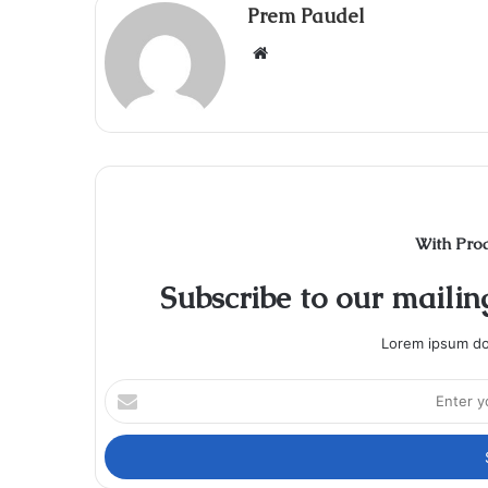
Prem Paudel
Website
With Pro
Subscribe to our mailing
Lorem ipsum dol
Enter
your
Email
address