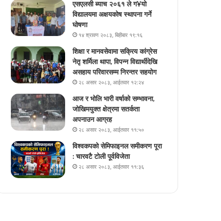
एसएलसी ब्याच २०६१ ले ग¥यो
विद्यालयमा अक्षयकोष स्थापना गर्ने
घोषणा
१४ श्रावण २०८३, बिहीबार १९:१६
शिक्षा र मानवसेवामा सक्रिय कांग्रेस
नेतृ शर्मिला थापा, विपन्न विद्यार्थीदेखि
असहाय परिवारसम्म निरन्तर सहयोग
२८ असार २०८३, आईतवार १२:२४
आज र भोलि भारी वर्षाको सम्भावना,
जोखिमयुक्त क्षेत्रमा सतर्कता
अपनाउन आग्रह
२८ असार २०८३, आईतवार ११:५०
विश्वकपको सेमिफाइनल समीकरण पूरा
: चारवटै टोली पूर्वविजेता
२८ असार २०८३, आईतवार ११:३६