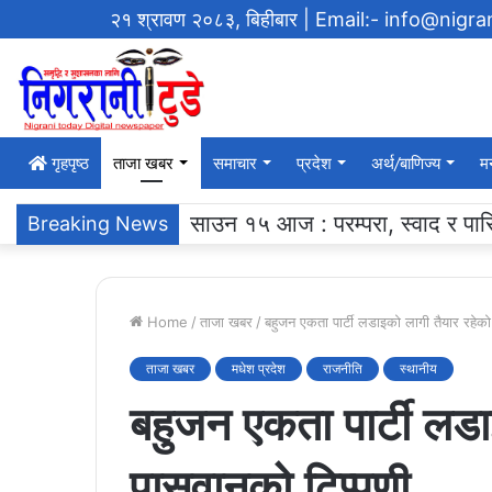
२१ श्रावण २०८३, बिहीबार
| Email:- info@nigr
गृहपृष्‍ठ
ताजा खबर
समाचार
प्रदेश
अर्थ/बाणिज्य
म
एसएलसी ब्याच २०६१ ले ग¥यो विद्याल
Breaking News
Home
/
ताजा खबर
/
बहुजन एकता पार्टी लडाइको लागी तैयार रहेको
ताजा खबर
मधेश प्रदेश
राजनीति
स्थानीय
बहुजन एकता पार्टी लडा
पासवानको टिप्पणी