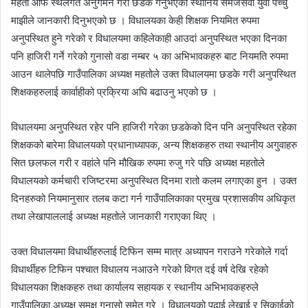
महतो आफै स्थलगत अनुगमन गरी छडके गर्नुभएको स्थानिय समजसेवी युवा पच्चु
माझीले जानकारी दिनुभएको छ । विधालयका केही शिक्षक नियमित रुपमा
अनुपस्थित हुने गरेको र विधालयमा कहिलेकाही आउदां अनुपस्थित भएका दिनका
पनि हाजिरी गर्ने गरेको गुनासो वडा नम्बर ५ का अभिभावकहरु बाट नियमति रुपमा
आउन थालेपछि गाउँपालिका अध्यक्ष महतोले उक्त विधालयमा छडके गरी अनुपस्थित
शिक्षकहरुलाई कार्वाहीको प्रक्रिया अघि बढाउनु भएको छ ।
विधालयमा अनुपस्थित रहेर पनि हाजिरी गरेका छडकेको दिन पनि अनुपस्थित रहेका
शिक्षकको बारेमा विधालयको प्रधानाध्यापक, अन्य शिक्षकहरु तथा स्थानीय अगुवाहरु
सित छलफल गरी र वहांले पनि मौखिक रुपमा रुजु गरे पछि अध्यक्ष महतोले
विधालयको कर्मचारी रजिष्टरमा अनुपस्थित दिनमा रातो कलम लगाएका हुन । उक्त
दिनहरुको नियमानुसार तलब कटा गर्न गाउँपालिकाका प्रमुख प्रशासकीय अधिकृत
तथा लेखापाललाई अध्यक्ष महतोले जानकारी गराएका थिए ।
उक्त विधालयमा विधार्थीहरुलाई टिफिन सम्म मात्र अध्यापन गराउने गरेकोले गर्दा
विधार्थीहरु टिफिन पश्चात विधालय नआउने गरेको विगत दई वर्ष देखि रहेको
विधालयका शिक्षकहरु तथा कार्यालय सहायक र स्थानीय अभिभावकहरुले
गाउँपालिका अध्यक्ष समक्ष गुनासो समेत गरे । विधालयको पढाई लेखाई र सिकाईको