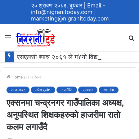
२० श्रावण २०८३, बुधबार
| Email:-
info@nigranitoday.com
|
marketing@nigranitoday.com
Menu
S
fo
एसएलसी ब्याच २०६१ ले ग¥यो विद्यालयमा अक्षयकोष स्थापना गर्ने घोषणा
Home
/
ताजा खबर
ताजा खबर
मधेश प्रदेश
राजनीति
समाचार
स्थानीय
एक्सनमा चन्द्रनगर गाउँपालिका अध्यक्ष,
अनुपस्थित शिक्षकहरुको हाजरीमा रातो
कलम लगाउँदै