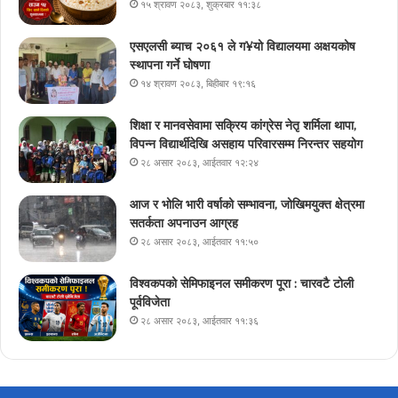
१५ श्रावण २०८३, शुक्रबार ११:३८
एसएलसी ब्याच २०६१ ले ग¥यो विद्यालयमा अक्षयकोष
स्थापना गर्ने घोषणा
१४ श्रावण २०८३, बिहीबार १९:१६
शिक्षा र मानवसेवामा सक्रिय कांग्रेस नेतृ शर्मिला थापा,
विपन्न विद्यार्थीदेखि असहाय परिवारसम्म निरन्तर सहयोग
२८ असार २०८३, आईतवार १२:२४
आज र भोलि भारी वर्षाको सम्भावना, जोखिमयुक्त क्षेत्रमा
सतर्कता अपनाउन आग्रह
२८ असार २०८३, आईतवार ११:५०
विश्वकपको सेमिफाइनल समीकरण पूरा : चारवटै टोली
पूर्वविजेता
२८ असार २०८३, आईतवार ११:३६