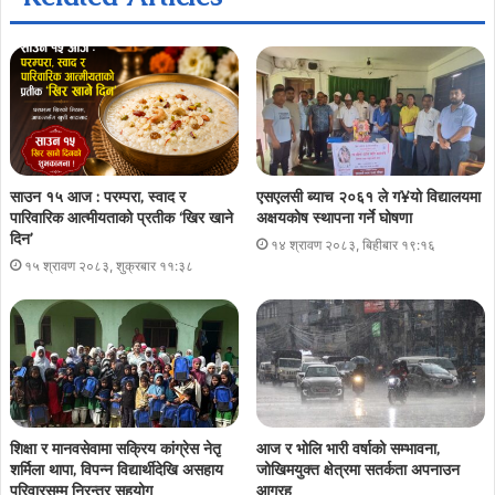
साउन १५ आज : परम्परा, स्वाद र
एसएलसी ब्याच २०६१ ले ग¥यो विद्यालयमा
पारिवारिक आत्मीयताको प्रतीक ‘खिर खाने
अक्षयकोष स्थापना गर्ने घोषणा
दिन’
१४ श्रावण २०८३, बिहीबार १९:१६
१५ श्रावण २०८३, शुक्रबार ११:३८
शिक्षा र मानवसेवामा सक्रिय कांग्रेस नेतृ
आज र भोलि भारी वर्षाको सम्भावना,
शर्मिला थापा, विपन्न विद्यार्थीदेखि असहाय
जोखिमयुक्त क्षेत्रमा सतर्कता अपनाउन
परिवारसम्म निरन्तर सहयोग
आग्रह