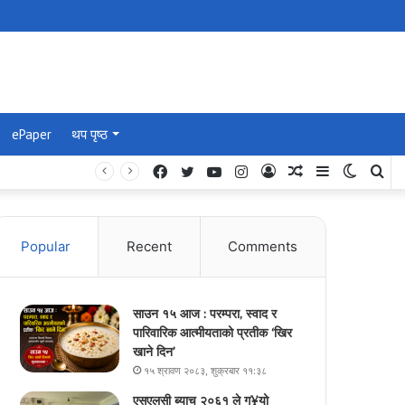
ePaper
थप पृष्ठ
Facebook
Twitter
YouTube
Instagram
Log
Random
Sidebar
Switch
Se
In
Article
skin
for
Popular
Recent
Comments
साउन १५ आज : परम्परा, स्वाद र
पारिवारिक आत्मीयताको प्रतीक ‘खिर
खाने दिन’
१५ श्रावण २०८३, शुक्रबार ११:३८
एसएलसी ब्याच २०६१ ले ग¥यो