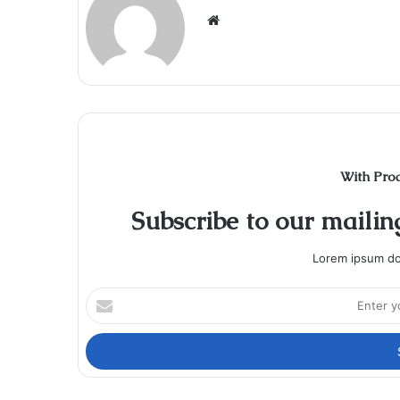
Website
With Pro
Subscribe to our mailing
Lorem ipsum dol
Enter
your
Email
address