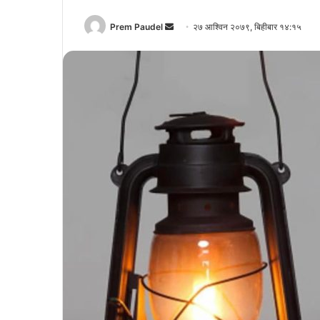
Send
Prem Paudel
२७ आश्विन २०७९, बिहीबार १४:१५
an
email