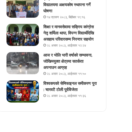
विद्यालयमा अक्षयकोष स्थापना गर्ने
घोषणा
१४ श्रावण २०८३, बिहीबार १९:१६
शिक्षा र मानवसेवामा सक्रिय कांग्रेस
नेतृ शर्मिला थापा, विपन्न विद्यार्थीदेखि
असहाय परिवारसम्म निरन्तर सहयोग
२८ असार २०८३, आईतवार १२:२४
आज र भोलि भारी वर्षाको सम्भावना,
जोखिमयुक्त क्षेत्रमा सतर्कता
अपनाउन आग्रह
२८ असार २०८३, आईतवार ११:५०
विश्वकपको सेमिफाइनल समीकरण पूरा
: चारवटै टोली पूर्वविजेता
२८ असार २०८३, आईतवार ११:३६