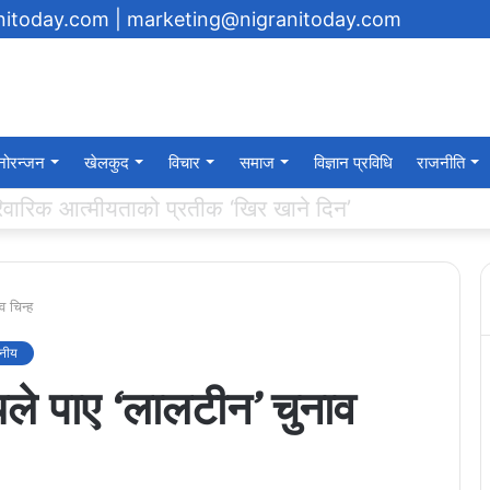
anitoday.com
| marketing@nigranitoday.com
नोरन्जन
खेलकुद
विचार
समाज
विज्ञान प्रविधि
राजनीति
यमा अक्षयकोष स्थापना गर्ने घोषणा
 चिन्ह
ानीय
ले पाए ‘लालटीन’ चुनाव