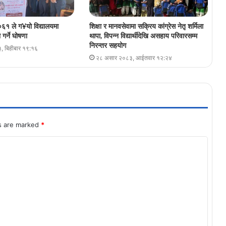
६१ ले ग¥यो विद्यालयमा
शिक्षा र मानवसेवामा सक्रिय कांग्रेस नेतृ शर्मिला
गर्ने घोषणा
थापा, विपन्न विद्यार्थीदेखि असहाय परिवारसम्म
निरन्तर सहयोग
, बिहीबार १९:१६
२८ असार २०८३, आईतवार १२:२४
ds are marked
*