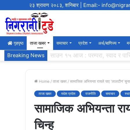
२३ श्रावण २०८३, शनिबार
| Email:- info@nigr
गृहपृष्‍ठ
ताजा खबर
समाचार
प्रदेश
अर्थ/बाणिज्य
म
एसएलसी ब्याच २०६१ ले ग¥यो विद्याल
Breaking News
Home
/
ताजा खबर
/
सामाजिक अभियन्ता रायले पाए ‘लालटीन’ चुनाव
ताजा खबर
मधेश प्रदेश
राजनीति
समाचार
स्थ
सामाजिक अभियन्ता राय
चिन्ह