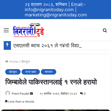
२३ श्रावण २०८३, शनिबार
| Email:-
info@nigranitoday.com
|
marketing@nigranitoday.com
Menu
S
fo
एसएलसी ब्याच २०६१ ले ग¥यो विद्यालयमा अक्षयकोष स्थापना गर्ने घोषणा
Home
/
खेलकुद
खेलकुद
ताजा खबर
समाचार
जिम्बावेले पाकिस्तानलाई १ रनले हरायो
Send
Prem Paudel
१० कार्तिक २०७९, बिहीबार २२:३२
0
an
Less than a minute
email