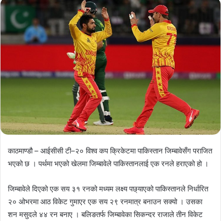
काठमाण्डौ – आईसीसी टी–२० विश्व कप क्रिकेटमा पाकिस्तान जिम्बावेसँग पराजित
भएको छ । पर्थमा भएको खेलमा जिम्बावेले पाकिस्तानलाई एक रनले हराएको हो ।
जिम्बावेले दिएको एक सय ३१ रनको मध्यम लक्ष्य पछ्याएको पाकिस्तानले निर्धारित
२० ओभरमा आठ विकेट गुमाएर एक सय २९ रनमात्र बनाउन सक्यो । उसका
शन मसुदले ४४ रन बनाए । बलिङतर्फ जिम्बावेका सिकन्दर राजाले तीन विकेट