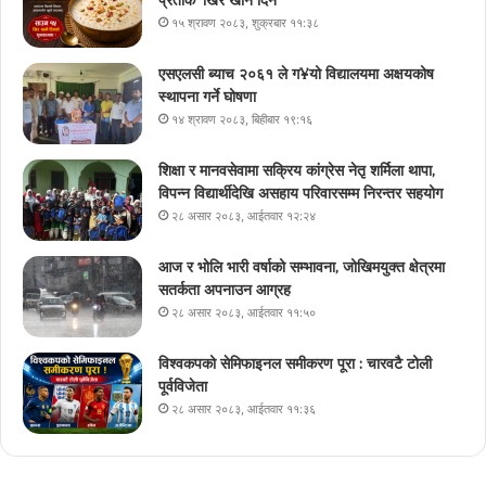
प्रतीक ‘खिर खाने दिन’
१५ श्रावण २०८३, शुक्रबार ११:३८
एसएलसी ब्याच २०६१ ले ग¥यो विद्यालयमा अक्षयकोष
स्थापना गर्ने घोषणा
१४ श्रावण २०८३, बिहीबार १९:१६
शिक्षा र मानवसेवामा सक्रिय कांग्रेस नेतृ शर्मिला थापा,
विपन्न विद्यार्थीदेखि असहाय परिवारसम्म निरन्तर सहयोग
२८ असार २०८३, आईतवार १२:२४
आज र भोलि भारी वर्षाको सम्भावना, जोखिमयुक्त क्षेत्रमा
सतर्कता अपनाउन आग्रह
२८ असार २०८३, आईतवार ११:५०
विश्वकपको सेमिफाइनल समीकरण पूरा : चारवटै टोली
पूर्वविजेता
२८ असार २०८३, आईतवार ११:३६