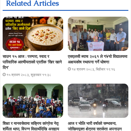
Related Articles
साउन १५ आज : परम्परा, स्वाद र
एसएलसी ब्याच २०६१ ले ग¥यो विद्यालयमा
पारिवारिक आत्मीयताको प्रतीक ‘खिर खाने
अक्षयकोष स्थापना गर्ने घोषणा
दिन’
१४ श्रावण २०८३, बिहीबार १९:१६
१५ श्रावण २०८३, शुक्रबार ११:३८
शिक्षा र मानवसेवामा सक्रिय कांग्रेस नेतृ
आज र भोलि भारी वर्षाको सम्भावना,
शर्मिला थापा, विपन्न विद्यार्थीदेखि असहाय
जोखिमयुक्त क्षेत्रमा सतर्कता अपनाउन