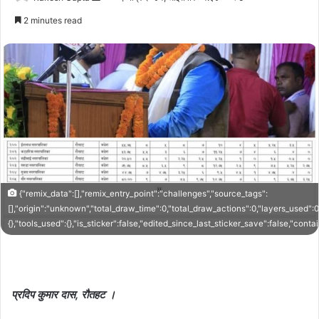
an
2 minutes read
email
{"remix_data":[],"remix_entry_point":"challenges","source_tags":
[],"origin":"unknown","total_draw_time":0,"total_draw_actions":0,"layers_used":
{},"tools_used":{},"is_sticker":false,"edited_since_last_sticker_save":false,"cont
प्रदिप कुमार दास, रौतहट ।