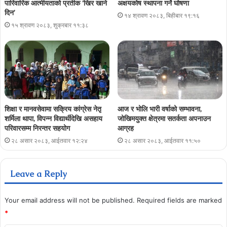
पारिवारिक आत्मीयताको प्रतीक ‘खिर खाने
अक्षयकोष स्थापना गर्ने घोषणा
दिन’
१४ श्रावण २०८३, बिहीबार १९:१६
१५ श्रावण २०८३, शुक्रबार ११:३८
शिक्षा र मानवसेवामा सक्रिय कांग्रेस नेतृ
आज र भोलि भारी वर्षाको सम्भावना,
शर्मिला थापा, विपन्न विद्यार्थीदेखि असहाय
जोखिमयुक्त क्षेत्रमा सतर्कता अपनाउन
परिवारसम्म निरन्तर सहयोग
आग्रह
२८ असार २०८३, आईतवार १२:२४
२८ असार २०८३, आईतवार ११:५०
Leave a Reply
Your email address will not be published.
Required fields are marked
*