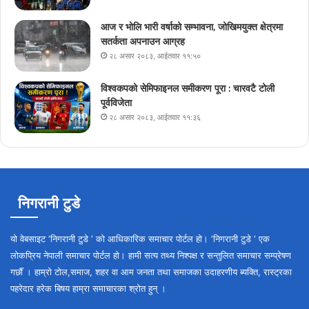
आज र भोलि भारी वर्षाको सम्भावना, जोखिमयुक्त क्षेत्रमा
सतर्कता अपनाउन आग्रह
२८ असार २०८३, आईतवार ११:५०
विश्वकपको सेमिफाइनल समीकरण पूरा : चारवटै टोली
पूर्वविजेता
२८ असार २०८३, आईतवार ११:३६
निगरानी टुडे
यो वेबसाइट ‘निगरानी टुडे ‘ को आधिकारिक समाचार पोर्टल हो। ‘निगरानी टुडे ‘ एक
लोकप्रिय नेपाली समाचार पोर्टल हो। हामी सत्य तथ्य निश्पक्ष र सन्तुलित समाचार सम्प्रेषण
गर्छौँ । हाम्रो टोल,समाज, शहर वा आम जनता तथा समाजका उदाहरणीय ब्यक्ति, रास्ट्रका
पहरेदार हरेक बिषय हाम्रा समाचारका श्रोत हुन् ।