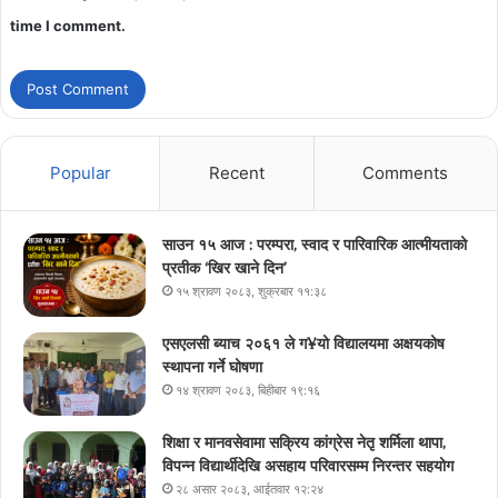
time I comment.
Popular
Recent
Comments
साउन १५ आज : परम्परा, स्वाद र पारिवारिक आत्मीयताको
प्रतीक ‘खिर खाने दिन’
१५ श्रावण २०८३, शुक्रबार ११:३८
एसएलसी ब्याच २०६१ ले ग¥यो विद्यालयमा अक्षयकोष
स्थापना गर्ने घोषणा
१४ श्रावण २०८३, बिहीबार १९:१६
शिक्षा र मानवसेवामा सक्रिय कांग्रेस नेतृ शर्मिला थापा,
विपन्न विद्यार्थीदेखि असहाय परिवारसम्म निरन्तर सहयोग
२८ असार २०८३, आईतवार १२:२४