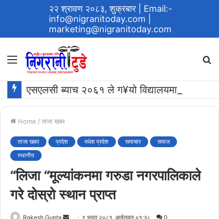
२२ श्रावण २०८३, शुक्रबार
| Email:-
info@nigranitoday.com
|
marketing@nigranitoday.com
Menu
S
fo
एसएलसी ब्याच २०६१ ले ग¥यो विद्यालयमा अक्षयकोष स्थापना गर्ने घोषणा
Home
/
ताजा खबर
ताजा खबर
प्रदेश
मधेश प्रदेश
समाचार
समाज
स्थानीय
“लिजा “मूल्यांकनमा गरुडा नगरपालिकाले
गरे दोस्रो स्थान प्राप्त
Send
Rakesh Gupta
९ भाद्र २०८१, आईतवार ०१:३८
0