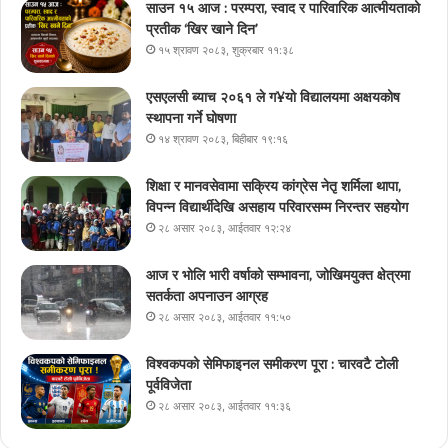
साउन १५ आज : परम्परा, स्वाद र पारिवारिक आत्मीयताको
प्रतीक ‘खिर खाने दिन’
१५ श्रावण २०८३, शुक्रबार ११:३८
एसएलसी ब्याच २०६१ ले ग¥यो विद्यालयमा अक्षयकोष
स्थापना गर्ने घोषणा
१४ श्रावण २०८३, बिहीबार १९:१६
शिक्षा र मानवसेवामा सक्रिय कांग्रेस नेतृ शर्मिला थापा,
विपन्न विद्यार्थीदेखि असहाय परिवारसम्म निरन्तर सहयोग
२८ असार २०८३, आईतवार १२:२४
आज र भोलि भारी वर्षाको सम्भावना, जोखिमयुक्त क्षेत्रमा
सतर्कता अपनाउन आग्रह
२८ असार २०८३, आईतवार ११:५०
विश्वकपको सेमिफाइनल समीकरण पूरा : चारवटै टोली
पूर्वविजेता
२८ असार २०८३, आईतवार ११:३६