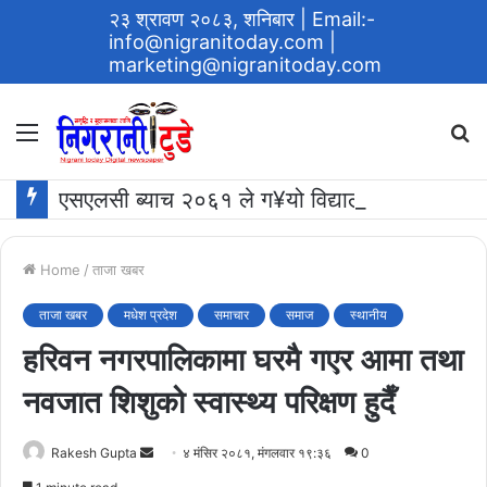
२३ श्रावण २०८३, शनिबार
| Email:-
info@nigranitoday.com
|
marketing@nigranitoday.com
Menu
S
fo
एसएलसी ब्याच २०६१ ले ग¥यो विद्यालयमा अक्षयकोष स्थापना गर्ने घोषणा
Home
/
ताजा खबर
ताजा खबर
मधेश प्रदेश
समाचार
समाज
स्थानीय
हरिवन नगरपालिकामा घरमै गएर आमा तथा
नवजात शिशुको स्वास्थ्य परिक्षण हुदैँ
Send
Rakesh Gupta
४ मंसिर २०८१, मंगलवार १९:३६
0
an