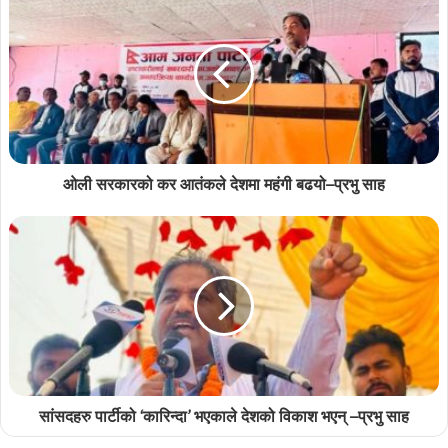
ओली सरकारको कर आतंकले देशमा महंगी बढयो–प्रभु साह
सांसदहरु पार्टीको ‘कारिन्दा’ भएकाले देशको विकाश भएन् –प्रभु साह