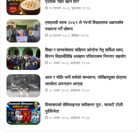
प्रतीक ‘खिर खाने दिन’
१५ श्रावण २०८३, शुक्रबार ११:३८
एसएलसी ब्याच २०६१ ले ग¥यो विद्यालयमा अक्षयकोष
स्थापना गर्ने घोषणा
१४ श्रावण २०८३, बिहीबार १९:१६
शिक्षा र मानवसेवामा सक्रिय कांग्रेस नेतृ शर्मिला थापा,
विपन्न विद्यार्थीदेखि असहाय परिवारसम्म निरन्तर सहयोग
२८ असार २०८३, आईतवार १२:२४
आज र भोलि भारी वर्षाको सम्भावना, जोखिमयुक्त क्षेत्रमा
सतर्कता अपनाउन आग्रह
२८ असार २०८३, आईतवार ११:५०
विश्वकपको सेमिफाइनल समीकरण पूरा : चारवटै टोली
पूर्वविजेता
२८ असार २०८३, आईतवार ११:३६