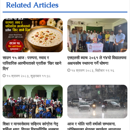
Related Articles
साउन १५ आज : परम्परा, स्वाद र
एसएलसी ब्याच २०६१ ले ग¥यो विद्यालयमा
पारिवारिक आत्मीयताको प्रतीक ‘खिर खाने
अक्षयकोष स्थापना गर्ने घोषणा
दिन’
१४ श्रावण २०८३, बिहीबार १९:१६
१५ श्रावण २०८३, शुक्रबार ११:३८
शिक्षा र मानवसेवामा सक्रिय कांग्रेस नेतृ
आज र भोलि भारी वर्षाको सम्भावना,
शर्मिला थापा, विपन्न विद्यार्थीदेखि असहाय
जोखिमयुक्त क्षेत्रमा सतर्कता अपनाउन