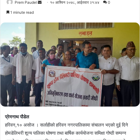
Send
Prem Paudel
१० आश्विन २०७८, आईतवार २१:४४
0
an
1 minute read
email
प्रेमनाथ पौडेल
हरिवन,१० असोज । सर्लाहीको हरिवन नगरपालिकामा संचालन भएको दुई दिने
होमडेलिभरी शून्य पालिका घोषणा तथा बार्षिक कार्ययोजना समिक्षा गोष्ठी सम्पन्न