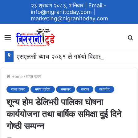
२३ श्रावण २०८३, शनिबार
| Email:-
info@nigranitoday.com
|
marketing@nigranitoday.com
Menu
S
fo
एसएलसी ब्याच २०६१ ले ग¥यो विद्यालयमा अक्षयकोष स्थापना गर्ने घोषणा
Home
/
ताजा खबर
ताजा खबर
मधेश प्रदेश
समाचार
समाज
स्थानीय
शून्य होम डेलिभरी पालिका घोषना
कार्ययोजना तथा बार्षिक समिक्षा दुई दिने
गोष्ठी सम्पन्न