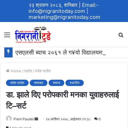
२३ श्रावण २०८३, शनिबार
| Email:-
info@nigranitoday.com
|
marketing@nigranitoday.com
Menu
S
fo
एसएलसी ब्याच २०६१ ले ग¥यो विद्यालयमा अक्षयकोष स्थापना गर्ने घोषणा
Home
/
प्रदेश
/
मधेश प्रदेश
मधेश प्रदेश
समाचार
समाज
स्थानीय
डा. झाले दिए परोपकारी मनका युवाहरुलाई
टि–सर्ट
Send
Prem Paudel
२४ आश्विन २०७८, आईतवार २१:३८
0
an