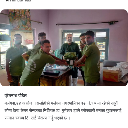
1 minute read
email
प्रेमनाथ पौडेल
मलंगवा,२४ असोज ।सर्लाहीको मलंगवा नगरपालिका वडा नं.१० मा रहेको स्तुती
सौम्य हेल्थ केयर सेन्टरका निर्देशक डा. गुणेश्वर झाले परोपकारी मनका युवाहरुलाई
सम्मान स्वरुप टि–सर्ट वितरण गर्नु भएको छ ।