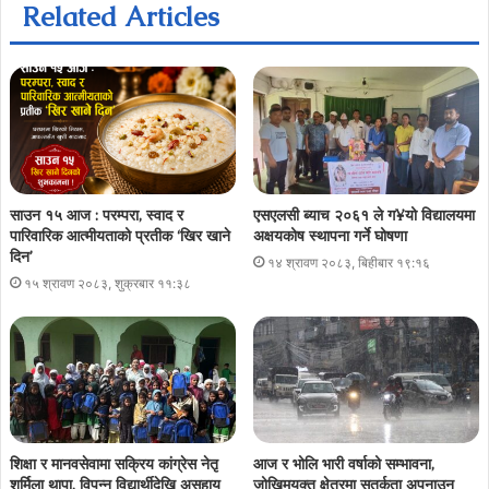
Related Articles
साउन १५ आज : परम्परा, स्वाद र
एसएलसी ब्याच २०६१ ले ग¥यो विद्यालयमा
पारिवारिक आत्मीयताको प्रतीक ‘खिर खाने
अक्षयकोष स्थापना गर्ने घोषणा
दिन’
१४ श्रावण २०८३, बिहीबार १९:१६
१५ श्रावण २०८३, शुक्रबार ११:३८
शिक्षा र मानवसेवामा सक्रिय कांग्रेस नेतृ
आज र भोलि भारी वर्षाको सम्भावना,
शर्मिला थापा, विपन्न विद्यार्थीदेखि असहाय
जोखिमयुक्त क्षेत्रमा सतर्कता अपनाउन