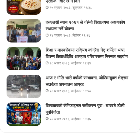
प्रतीक ‘खिर खाने दिन’
१५ श्रावण २०८३, शुक्रबार ११:३८
एसएलसी ब्याच २०६१ ले ग¥यो विद्यालयमा अक्षयकोष
स्थापना गर्ने घोषणा
१४ श्रावण २०८३, बिहीबार १९:१६
शिक्षा र मानवसेवामा सक्रिय कांग्रेस नेतृ शर्मिला थापा,
विपन्न विद्यार्थीदेखि असहाय परिवारसम्म निरन्तर सहयोग
२८ असार २०८३, आईतवार १२:२४
आज र भोलि भारी वर्षाको सम्भावना, जोखिमयुक्त क्षेत्रमा
सतर्कता अपनाउन आग्रह
२८ असार २०८३, आईतवार ११:५०
विश्वकपको सेमिफाइनल समीकरण पूरा : चारवटै टोली
पूर्वविजेता
२८ असार २०८३, आईतवार ११:३६