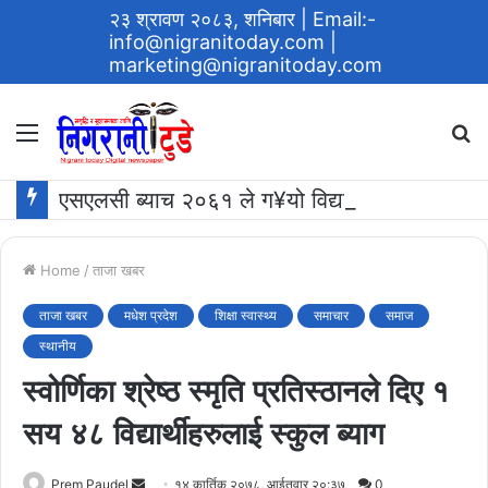
२३ श्रावण २०८३, शनिबार
| Email:-
info@nigranitoday.com
|
marketing@nigranitoday.com
Menu
S
fo
एसएलसी ब्याच २०६१ ले ग¥यो विद्यालयमा अक्षयकोष स्थापना गर्ने घोषणा
Home
/
ताजा खबर
ताजा खबर
मधेश प्रदेश
शिक्षा स्वास्थ्य
समाचार
समाज
स्थानीय
स्वोर्णिका श्रेष्ठ स्मृति प्रतिस्ठानले दिए १
सय ४८ विद्यार्थीहरुलाई स्कुल ब्याग
Send
Prem Paudel
१४ कार्तिक २०७८, आईतवार २०:३७
0