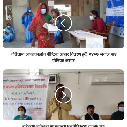
गोडैतामा आपतकालीन पौष्टिक आहार वितरण हुदैँ, २४५७ जनाले पाए
पौष्टिक आहार
हरिपुरमा एकिकृत पाठयक्रम प्रवोधिकरण तालिम सुरु