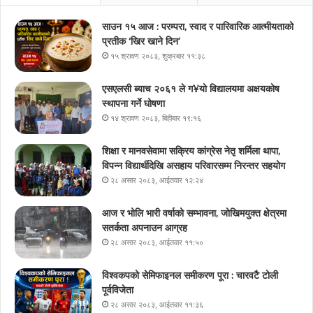
साउन १५ आज : परम्परा, स्वाद र पारिवारिक आत्मीयताको
प्रतीक ‘खिर खाने दिन’
१५ श्रावण २०८३, शुक्रबार ११:३८
एसएलसी ब्याच २०६१ ले ग¥यो विद्यालयमा अक्षयकोष
स्थापना गर्ने घोषणा
१४ श्रावण २०८३, बिहीबार १९:१६
शिक्षा र मानवसेवामा सक्रिय कांग्रेस नेतृ शर्मिला थापा,
विपन्न विद्यार्थीदेखि असहाय परिवारसम्म निरन्तर सहयोग
२८ असार २०८३, आईतवार १२:२४
आज र भोलि भारी वर्षाको सम्भावना, जोखिमयुक्त क्षेत्रमा
सतर्कता अपनाउन आग्रह
२८ असार २०८३, आईतवार ११:५०
विश्वकपको सेमिफाइनल समीकरण पूरा : चारवटै टोली
पूर्वविजेता
२८ असार २०८३, आईतवार ११:३६