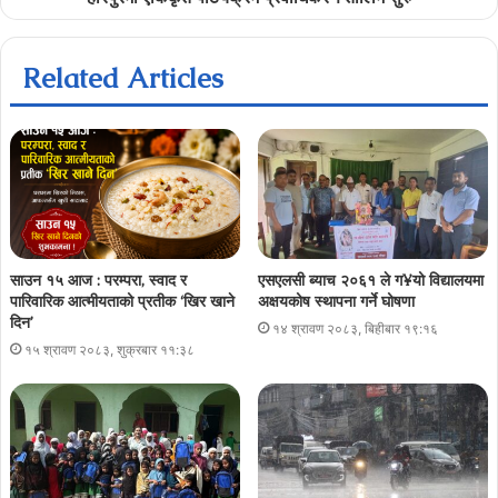
Related Articles
साउन १५ आज : परम्परा, स्वाद र
एसएलसी ब्याच २०६१ ले ग¥यो विद्यालयमा
पारिवारिक आत्मीयताको प्रतीक ‘खिर खाने
अक्षयकोष स्थापना गर्ने घोषणा
दिन’
१४ श्रावण २०८३, बिहीबार १९:१६
१५ श्रावण २०८३, शुक्रबार ११:३८