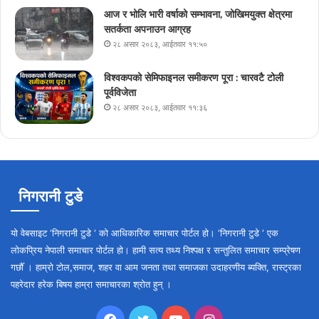
आज र भोलि भारी वर्षाको सम्भावना, जोखिमयुक्त क्षेत्रमा
सतर्कता अपनाउन आग्रह
२८ असार २०८३, आईतवार ११:५०
विश्वकपको सेमिफाइनल समीकरण पूरा : चारवटै टोली
पूर्वविजेता
२८ असार २०८३, आईतवार ११:३६
निगरानी टुडे
यो वेबसाइट ‘निगरानी टुडे ‘ को आधिकारिक समाचार पोर्टल हो। ‘निगरानी टुडे ‘ एक
लोकप्रिय नेपाली समाचार पोर्टल हो। हामी सत्य तथ्य निश्पक्ष र सन्तुलित समाचार सम्प्रेषण
गर्छौँ । हाम्रो टोल,समाज, शहर वा आम जनता तथा समाजका उदाहरणीय ब्यक्ति, रास्ट्रका
पहरेदार हरेक बिषय हाम्रा समाचारका श्रोत हुन् ।
Facebook
Twitter
YouTube
Instagram