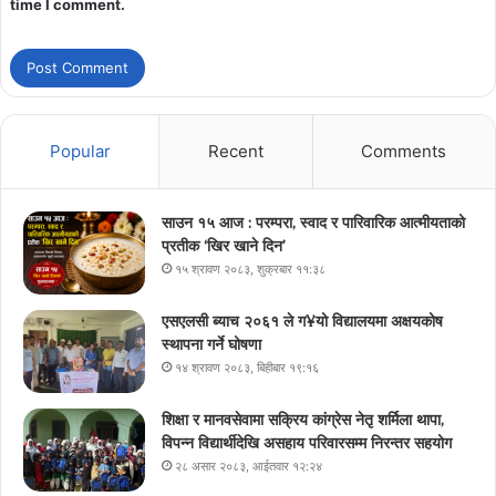
time I comment.
Popular
Recent
Comments
साउन १५ आज : परम्परा, स्वाद र पारिवारिक आत्मीयताको
प्रतीक ‘खिर खाने दिन’
१५ श्रावण २०८३, शुक्रबार ११:३८
एसएलसी ब्याच २०६१ ले ग¥यो विद्यालयमा अक्षयकोष
स्थापना गर्ने घोषणा
१४ श्रावण २०८३, बिहीबार १९:१६
शिक्षा र मानवसेवामा सक्रिय कांग्रेस नेतृ शर्मिला थापा,
विपन्न विद्यार्थीदेखि असहाय परिवारसम्म निरन्तर सहयोग
२८ असार २०८३, आईतवार १२:२४