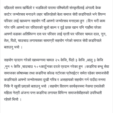
पछिल्लो समय खर्चिलो र भडकिलो पारामा पश्चिमेली संस्कृतीलाई अंगाल्दै केक
काटेर जन्मोत्सव मनाउने लहर चलिरहेको बेला समाज सेवी कडरियाले भने विपन्न
परिवार लाई खाध्यन्न सहयोग गर्दै आफ्नो जन्मोत्सव मनाएका हुन ।दिन भरी काम
गरेर पनि आफ्नो घर परिवारको चुलो बाल्न र दुई छाक खान पनि गार्होमा परेका
आफ्नो वडाका अतिविपन्न दस घर परिवार लाई प्रती घर परिवार चामल दाल, नुन,
तेल, पिठो, चाउचाउ लगायतका सामाग्री सहयोग गरेको समाज सेवी कडरियाले
बताउनु भयो ।
सहयोग प्रदान गरेको खाध्यन्नमा चामल २५ केजि, पिठो ३ केजि ,आलु ३ केजि
,नुन १ केजि ,चाउचाउ १÷१कार्टुनका दरले प्रदान गरेका हुन ।कडरिया बन्धु सेवा
समाजका कोषाध्यक्ष तथा कडरिया कोल्ड स्टोरका प्रोपाईटर समेत रहेका समाजसेवी
कडरियाले आफ्नो जन्मोत्सवमा दुखी गरिब र असहायको सहयोग गर्न पाउँदा मनमा
निकै नै खुसी छाएको बताउनु भयो ।सहयोग वितरण कार्यक्रममा नेकपा एमालेकी
महिला नेत्री अंजना पन्त कडरिया लगायत विभिन्न समाजसेवीहरुको उपस्थिती
रहेको थियो ।