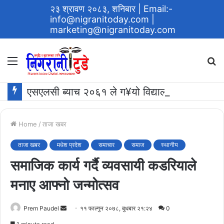
२३ श्रावण २०८३, शनिबार
| Email:-
info@nigranitoday.com
|
marketing@nigranitoday.com
Menu
S
fo
एसएलसी ब्याच २०६१ ले ग¥यो विद्यालयमा अक्षयकोष स्थापना गर्ने घोषणा
Home
/
ताजा खबर
ताजा खबर
मधेश प्रदेश
समाचार
समाज
स्थानीय
समाजिक कार्य गर्दै व्यवसायी कडरियाले
मनाए आफ्नो जन्मोत्सव
Send
Prem Paudel
११ फाल्गुन २०७८, बुधबार २१:२४
0
an