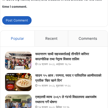
time I comment.
Popular
Recent
Comments
रूपान्तरण साथी सहजकर्तालाई तीनदिने करियर
काउन्सेलिङ तथा नेतृत्व विकास तालिम
२४ श्रावण २०८३, आईतवार १६:१०
साउन १५ आज : परम्परा, स्वाद र पारिवारिक आत्मीयताको
प्रतीक ‘खिर खाने दिन’
१५ श्रावण २०८३, शुक्रबार ११:३८
एसएलसी ब्याच २०६१ ले ग¥यो विद्यालयमा अक्षयकोष
स्थापना गर्ने घोषणा
१४ श्रावण २०८३, बिहीबार १९:१६