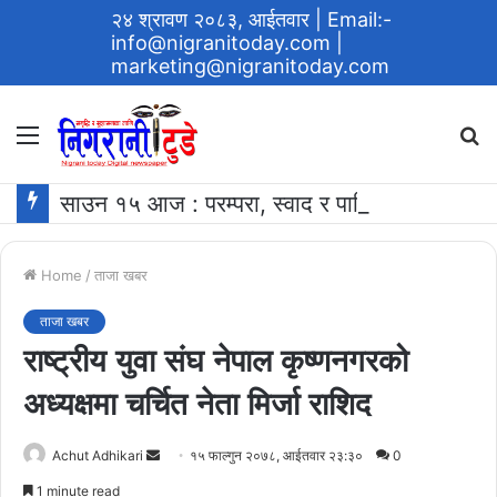
२४ श्रावण २०८३, आईतवार
| Email:-
info@nigranitoday.com
|
marketing@nigranitoday.com
Menu
S
fo
साउन १५ आज : परम्परा, स्वाद र पारिवारिक आत्मीयताको प्रतीक ‘खिर खाने दिन’
Home
/
ताजा खबर
ताजा खबर
राष्ट्रीय युवा संघ नेपाल कृष्णनगरको
अध्यक्षमा चर्चित नेता मिर्जा राशिद
Send
Achut Adhikari
१५ फाल्गुन २०७८, आईतवार २३:३०
0
an
1 minute read