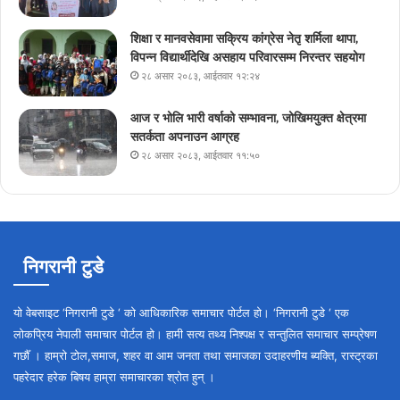
शिक्षा र मानवसेवामा सक्रिय कांग्रेस नेतृ शर्मिला थापा,
विपन्न विद्यार्थीदेखि असहाय परिवारसम्म निरन्तर सहयोग
२८ असार २०८३, आईतवार १२:२४
आज र भोलि भारी वर्षाको सम्भावना, जोखिमयुक्त क्षेत्रमा
सतर्कता अपनाउन आग्रह
२८ असार २०८३, आईतवार ११:५०
निगरानी टुडे
यो वेबसाइट ‘निगरानी टुडे ‘ को आधिकारिक समाचार पोर्टल हो। ‘निगरानी टुडे ‘ एक
लोकप्रिय नेपाली समाचार पोर्टल हो। हामी सत्य तथ्य निश्पक्ष र सन्तुलित समाचार सम्प्रेषण
गर्छौँ । हाम्रो टोल,समाज, शहर वा आम जनता तथा समाजका उदाहरणीय ब्यक्ति, रास्ट्रका
पहरेदार हरेक बिषय हाम्रा समाचारका श्रोत हुन् ।