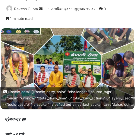
Send
Rakesh Gupta
४ आश्विन २०८१, शुक्रबार १४:०५
0
an
1 minute read
email
{"remix_data":[],"remix_entry_point":"challenges","source_tags":
[],"origin":"unknown","total_draw_time":0,"total_draw_actions":0,"layers_used":
{},"tools_used":{},"is_sticker":false,"edited_since_last_sticker_save":false,"cont
प्रेमचन्द्र झा
भदाै ०४ गते