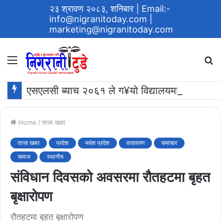
२३ श्रावण २०८३, शनिबार
| Email:-
info@nigranitoday.com
|
marketing@nigranitoday.com
Menu
S
fo
एसएलसी ब्याच २०६१ ले ग¥यो विद्यालयमा अक्षयकोष स्थापना गर्ने घोषणा
Home
/
ताजा खबर
ताजा खबर
प्रदेश
मधेश प्रदेश
वातावरण
समाचार
समाज
स्थानीय
संविधान दिवसको अवसरमा राैतहटमा बृहत
बृक्षारोपण
राैतहटमा बृहत बृक्षारोपण