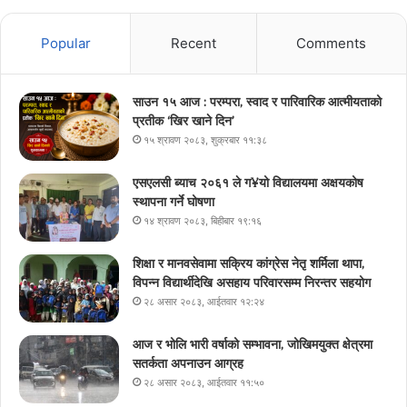
Popular
Recent
Comments
साउन १५ आज : परम्परा, स्वाद र पारिवारिक आत्मीयताको
प्रतीक ‘खिर खाने दिन’
१५ श्रावण २०८३, शुक्रबार ११:३८
एसएलसी ब्याच २०६१ ले ग¥यो विद्यालयमा अक्षयकोष
स्थापना गर्ने घोषणा
१४ श्रावण २०८३, बिहीबार १९:१६
शिक्षा र मानवसेवामा सक्रिय कांग्रेस नेतृ शर्मिला थापा,
विपन्न विद्यार्थीदेखि असहाय परिवारसम्म निरन्तर सहयोग
२८ असार २०८३, आईतवार १२:२४
आज र भोलि भारी वर्षाको सम्भावना, जोखिमयुक्त क्षेत्रमा
सतर्कता अपनाउन आग्रह
२८ असार २०८३, आईतवार ११:५०