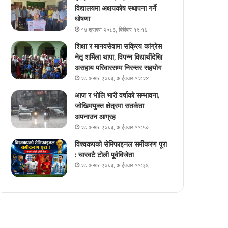
विद्यालयमा अक्षयकोष स्थापना गर्ने
घोषणा
१४ श्रावण २०८३, बिहीबार १९:१६
शिक्षा र मानवसेवामा सक्रिय कांग्रेस
नेतृ शर्मिला थापा, विपन्न विद्यार्थीदेखि
असहाय परिवारसम्म निरन्तर सहयोग
२८ असार २०८३, आईतवार १२:२४
आज र भोलि भारी वर्षाको सम्भावना,
जोखिमयुक्त क्षेत्रमा सतर्कता
अपनाउन आग्रह
२८ असार २०८३, आईतवार ११:५०
विश्वकपको सेमिफाइनल समीकरण पूरा
: चारवटै टोली पूर्वविजेता
२८ असार २०८३, आईतवार ११:३६