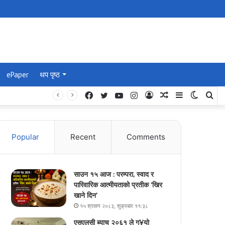
ePaper
थप पृष्ठ
Facebook
Twitter
YouTube
Instagram
Log
Random
Sidebar
Switch
Se
In
Article
skin
for
Popular
Recent
Comments
साउन १५ आज : परम्परा, स्वाद र
पारिवारिक आत्मीयताको प्रतीक ‘खिर
खाने दिन’
१५ श्रावण २०८३, शुक्रबार ११:३८
एसएलसी ब्याच २०६१ ले ग¥यो