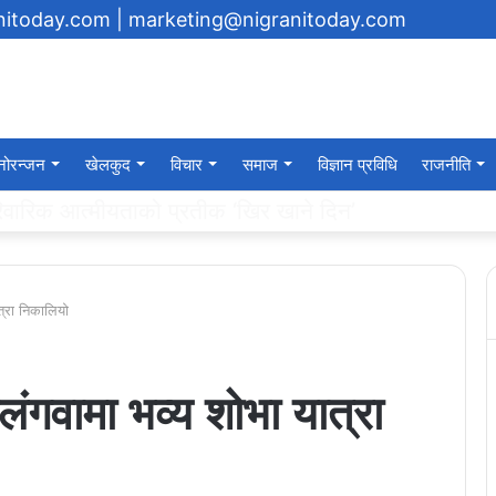
anitoday.com
| marketing@nigranitoday.com
नोरन्जन
खेलकुद
विचार
समाज
विज्ञान प्रविधि
राजनीति
यमा अक्षयकोष स्थापना गर्ने घोषणा
्रा निकालियो
गवामा भव्य शोभा यात्रा