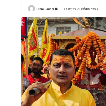
Send
Prem Paudel
२३ चैत्र २०८१, आईतवार १७:०२
an
email