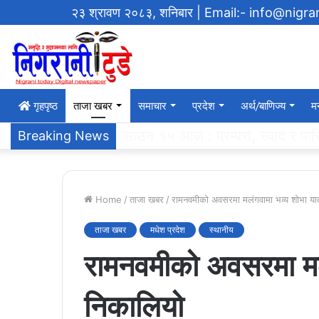
२३ श्रावण २०८३, शनिबार
| Email:- info@nigr
गृहपृष्‍ठ
ताजा खबर
समाचार
प्रदेश
अर्थ/बाणिज्य
म
एसएलसी ब्याच २०६१ ले ग¥यो विद्याल
Breaking News
Home
/
ताजा खबर
/
रामनवमीको अवसरमा मलंगवामा भव्य शोभा यात
ताजा खबर
मधेश प्रदेश
स्थानीय
रामनवमीको अवसरमा मलं
निकालियो