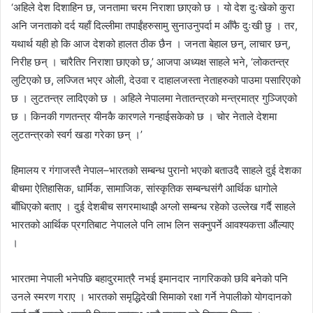
‘अहिले देश दिशाहिन छ, जनतामा चरम निराशा छाएको छ । यो देश दुःखेको कुरा
अनि जनताको दर्द यहाँ दिल्लीमा तपाईंहरुसामु सुनाउनुपर्दा म आँफै दुःखी छु । तर,
यथार्थ यही हो कि आज देशको हालत ठीक छैन । जनता बेहाल छन्, लाचार छन्,
निरीह छन् । चारैतिर निराशा छाएको छ,’ आजपा अध्यक्ष साहले भने, ‘लोकतन्त्र
लुटिएको छ, लज्जित भएर ओली, देउवा र दाहालजस्ता नेताहरुको पाउमा पसारिएको
छ । लुटतन्त्र लादिएको छ । अहिले नेपालमा नेतातन्त्रको मन्त्रमात्र गुञ्जिएको
छ । किनकी गणतन्त्र यीनकै कारणले गन्हाईसकेको छ । चोर नेताले देशमा
लुटतन्त्रको स्वर्ग खडा गरेका छन् ।’
हिमालय र गंगाजस्तै नेपाल–भारतको सम्बन्ध पुरानो भएको बताउदै साहले दुई देशका
बीचमा ऐतिहासिक, धार्मिक, सामाजिक, सांस्कृतिक सम्बन्धसंगै आर्थिक धागोले
बाँधिएको बताए । दुई देशबीच सगरमाथाझै अग्लो सम्बन्ध रहेको उल्लेख गर्दै साहले
भारतको आर्थिक प्रगतिबाट नेपालले पनि लाभ लिन सक्नुपर्ने आवश्यकत्ता औंल्याए
।
भारतमा नेपाली भनेपछि बहादुरमात्रै नभई इमानदार नागरिकको छवि बनेको पनि
उनले स्मरण गराए । भारतको समृद्धिदेखी सिमाको रक्षा गर्ने नेपालीको योगदानको