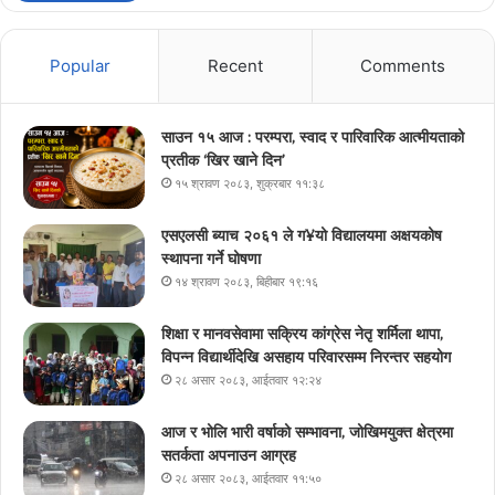
Popular
Recent
Comments
साउन १५ आज : परम्परा, स्वाद र पारिवारिक आत्मीयताको
प्रतीक ‘खिर खाने दिन’
१५ श्रावण २०८३, शुक्रबार ११:३८
एसएलसी ब्याच २०६१ ले ग¥यो विद्यालयमा अक्षयकोष
स्थापना गर्ने घोषणा
१४ श्रावण २०८३, बिहीबार १९:१६
शिक्षा र मानवसेवामा सक्रिय कांग्रेस नेतृ शर्मिला थापा,
विपन्न विद्यार्थीदेखि असहाय परिवारसम्म निरन्तर सहयोग
२८ असार २०८३, आईतवार १२:२४
आज र भोलि भारी वर्षाको सम्भावना, जोखिमयुक्त क्षेत्रमा
सतर्कता अपनाउन आग्रह
२८ असार २०८३, आईतवार ११:५०