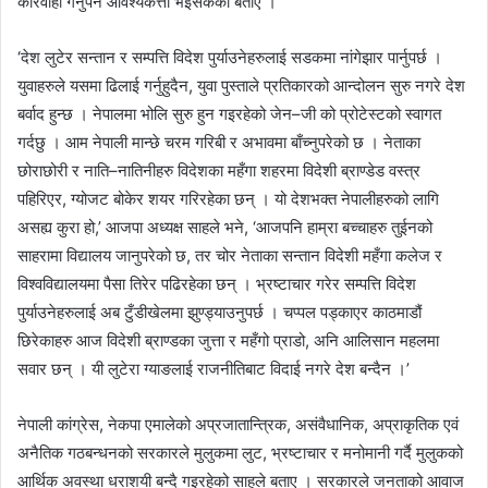
कारवाही गर्नुपर्ने आवश्यकत्ता भइसकेको बताए ।
‘देश लुटेर सन्तान र सम्पत्ति विदेश पुर्याउनेहरुलाई सडकमा नांगेझार पार्नुपर्छ ।
युवाहरुले यसमा ढिलाई गर्नुहुदैन, युवा पुस्ताले प्रतिकारको आन्दोलन सुरु नगरे देश
बर्वाद हुन्छ । नेपालमा भोलि सुरु हुन गइरहेको जेन–जी को प्रोटेस्टको स्वागत
गर्दछु । आम नेपाली मान्छे चरम गरिबी र अभावमा बाँच्नुपरेको छ । नेताका
छोराछोरी र नाति–नातिनीहरु विदेशका महँगा शहरमा विदेशी ब्राण्डेड वस्त्र
पहिरिएर, ग्योजट बोकेर शयर गरिरहेका छन् । यो देशभक्त नेपालीहरुको लागि
असह्य कुरा हो,’ आजपा अध्यक्ष साहले भने, ‘आजपनि हाम्रा बच्चाहरु तुईनको
साहरामा विद्यालय जानुपरेको छ, तर चोर नेताका सन्तान विदेशी महँगा कलेज र
विश्वविद्यालयमा पैसा तिरेर पढिरहेका छन् । भ्रष्टाचार गरेर सम्पत्ति विदेश
पुर्याउनेहरुलाई अब टुँडीखेलमा झुण्ड्याउनुपर्छ । चप्पल पड्काएर काठमाडौं
छिरेकाहरु आज विदेशी ब्राण्डका जुत्ता र महँगो प्राडो, अनि आलिसान महलमा
सवार छन् । यी लुटेरा ग्याङलाई राजनीतिबाट विदाई नगरे देश बन्दैन ।’
नेपाली कांग्रेस, नेकपा एमालेको अप्रजातान्त्रिक, असंवैधानिक, अप्राकृतिक एवं
अनैतिक गठबन्धनको सरकारले मुलुकमा लुट, भ्रष्टाचार र मनोमानी गर्दै मुलुकको
आर्थिक अवस्था धराशयी बन्दै गइरहेको साहले बताए । सरकारले जनताको आवाज