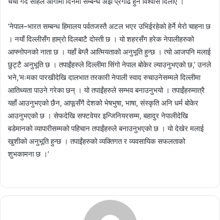
चर्चा गर्दै साहले आगामी दिनमा सम्बन्ध अझै प्रगाढ हुने विश्वास दिलाए ।
‘नेपाल–भारत सम्बन्ध हिमालय पर्वतजस्तै अटल भएर उभिईरहेको हेर्ने मेरो चाहना छ
। नयाँ दिल्लीसँग हाम्रो दिलबाटै दोस्ती छ । यो शहरसँग हरेक नेपालीहरुको
आफ्नोपनको नाता छ । यहाँ बेग्लै आत्मियताको अनुभूति हुन्छ । त्यो आजपनि मलाई
छुट्टै अनुभूति छ । तपाईंहरुले दिल्लीमा सिंगो नेपाल बोकेर ल्याउनुभएको छ,’ उनले
भने,‘मःमका पारखीदेखि दालभात तरकारी नेपाली स्वाद रुचाउनेसम्मले दिल्लीमा
आतिथ्यता पाउने गरेका छन् । यो तपाईंहरुले सम्भव बनाउनुभयो । तपाईंहरुमात्रै
यहाँ आउनुभएको छैन, आफूसँगै देशको भेषभुषा, भाषा, संस्कृति अनि धर्म बोकेर
आउनुभएको छ । सेफदेखि सफ्टवेयर इन्जिनियरसम्म, बहादुर नेपालीदेखि
बडेमानको व्यापारीसम्मको पहिचान तपाईंहरुले बनाउनुभएको छ । यो देखेर मलाई
खुशीको अनुभूति हुन्छ । तपाईंहरुको व्यक्तिगत र व्यवसायिक सफलताको
शुभकामना छ ।’