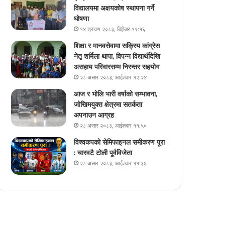
विद्यालयमा अक्षयकोष स्थापना गर्ने
घोषणा
१४ श्रावण २०८३, बिहीबार १९:१६
शिक्षा र मानवसेवामा सक्रिय कांग्रेस
नेतृ शर्मिला थापा, विपन्न विद्यार्थीदेखि
असहाय परिवारसम्म निरन्तर सहयोग
२८ असार २०८३, आईतवार १२:२४
आज र भोलि भारी वर्षाको सम्भावना,
जोखिमयुक्त क्षेत्रमा सतर्कता
अपनाउन आग्रह
२८ असार २०८३, आईतवार ११:५०
विश्वकपको सेमिफाइनल समीकरण पूरा
: चारवटै टोली पूर्वविजेता
२८ असार २०८३, आईतवार ११:३६