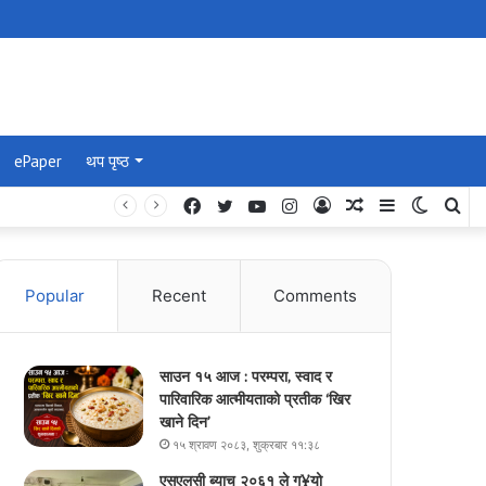
ePaper
थप पृष्ठ
Facebook
Twitter
YouTube
Instagram
Log
Random
Sidebar
Switch
Se
In
Article
skin
for
Popular
Recent
Comments
साउन १५ आज : परम्परा, स्वाद र
पारिवारिक आत्मीयताको प्रतीक ‘खिर
खाने दिन’
१५ श्रावण २०८३, शुक्रबार ११:३८
एसएलसी ब्याच २०६१ ले ग¥यो