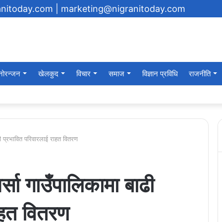
ranitoday.com
| marketing@nigranitoday.com
नोरन्जन
खेलकुद
विचार
समाज
विज्ञान प्रविधि
राजनीति
यमा अक्षयकोष स्थापना गर्ने घोषणा
ाढी प्रभावित परिवारलाई राहत वितरण
र्सा गाउँपालिकामा बाढी
ाहत वितरण