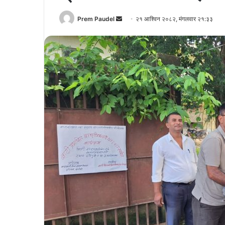
Send
Prem Paudel
२१ आश्विन २०८२, मंगलवार २१:३३
an
email