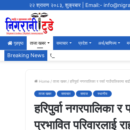
२२ श्रावण २०८३, शुक्रबार
| Email:- info@nig
गृहपृष्‍ठ
ताजा खबर
समाचार
प्रदेश
अर्थ/बाणिज्य
म
एसएलसी ब्याच २०६१ ले ग¥यो विद्याल
Breaking News
Home
/
ताजा खबर
/
हरिपुर्वा नगरपालिका र पर्सा गाउँपालिकामा ब
ताजा खबर
समाचार
समाज
स्थानीय
हरिपुर्वा नगरपालिका र प
प्रभावित परिवारलाई र