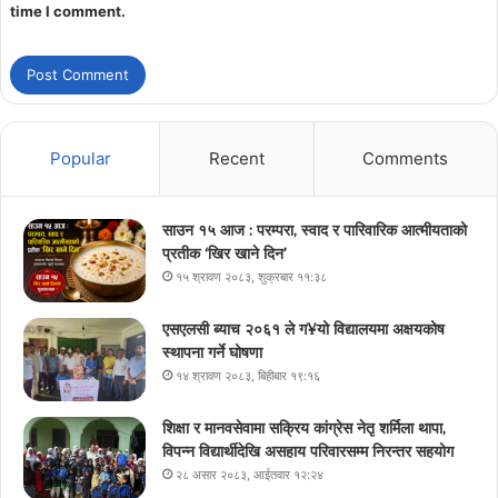
time I comment.
Popular
Recent
Comments
साउन १५ आज : परम्परा, स्वाद र पारिवारिक आत्मीयताको
प्रतीक ‘खिर खाने दिन’
१५ श्रावण २०८३, शुक्रबार ११:३८
एसएलसी ब्याच २०६१ ले ग¥यो विद्यालयमा अक्षयकोष
स्थापना गर्ने घोषणा
१४ श्रावण २०८३, बिहीबार १९:१६
शिक्षा र मानवसेवामा सक्रिय कांग्रेस नेतृ शर्मिला थापा,
विपन्न विद्यार्थीदेखि असहाय परिवारसम्म निरन्तर सहयोग
२८ असार २०८३, आईतवार १२:२४