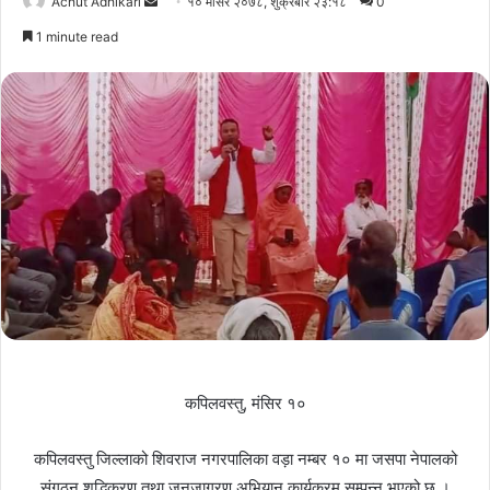
Send
Achut Adhikari
१० मंसिर २०७८, शुक्रबार २३:१८
0
an
1 minute read
email
कपिलवस्तु, मंसिर १०
कपिलवस्तु जिल्लाको शिवराज नगरपालिका वड़ा नम्बर १० मा जसपा नेपालको
संगठन शुद्धिकरण तथा जनजागरण अभियान कार्यक्रम सम्पन्न भएको छ ।