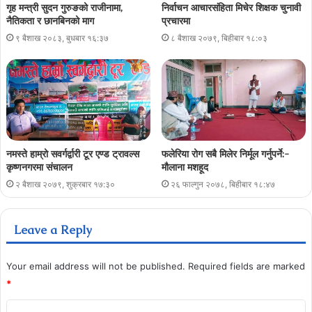
गृह मन्त्री सुदन गुरुङको राजीनामा,
निर्वाचन आचारसंहिता मिचेर शिक्षक चुनावी
नैतिकता र छानबिनको माग
प्रचारमा
९ बैशाख २०८३, बुधबार १६:३७
८ बैशाख २०७९, बिहीबार १८:०३
नमस्ते हाम्रो सवर्गर्द्वारी टूर एण्ड ट्रावल्स
फलेरिया रोग सबै मिलेर निर्मूल गर्नुपर्ने:-
कृष्णनगरमा संचालन
मौलाना मशहूद
२ बैशाख २०७९, शुक्रबार १७:३०
२६ फाल्गुन २०७८, बिहीबार १८:४७
Leave a Reply
Your email address will not be published.
Required fields are marked
*