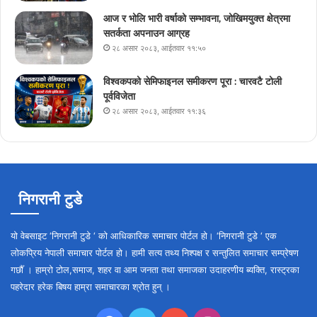
आज र भोलि भारी वर्षाको सम्भावना, जोखिमयुक्त क्षेत्रमा
सतर्कता अपनाउन आग्रह
२८ असार २०८३, आईतवार ११:५०
विश्वकपको सेमिफाइनल समीकरण पूरा : चारवटै टोली
पूर्वविजेता
२८ असार २०८३, आईतवार ११:३६
निगरानी टुडे
यो वेबसाइट ‘निगरानी टुडे ‘ को आधिकारिक समाचार पोर्टल हो। ‘निगरानी टुडे ‘ एक
लोकप्रिय नेपाली समाचार पोर्टल हो। हामी सत्य तथ्य निश्पक्ष र सन्तुलित समाचार सम्प्रेषण
गर्छौँ । हाम्रो टोल,समाज, शहर वा आम जनता तथा समाजका उदाहरणीय ब्यक्ति, रास्ट्रका
पहरेदार हरेक बिषय हाम्रा समाचारका श्रोत हुन् ।